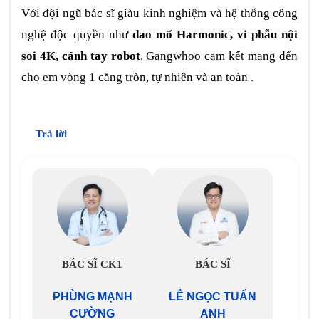
Với đội ngũ bác sĩ giàu kinh nghiệm và hệ thống công
nghệ độc quyền như
dao mổ Harmonic, vi phẫu nội
soi 4K, cánh tay robot
, Gangwhoo cam kết mang đến
cho em vòng 1 căng tròn, tự nhiên và an toàn .
Trả lời
BÁC SĨ CK1
BÁC SĨ
PHÙNG MẠNH
LÊ NGỌC TUẤN
CƯỜNG
ANH