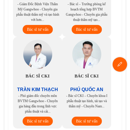
- Giám Đốc Bệnh Viện Thẩm
- Bác sĩ – Trưởng phòng kế
Mỹ Gangwhoo - Chuyên gia
hoạch tổng hợp BVTM
phẫu thuật thẩm mỹ và tạo hình
Gangwhoo - Chuyên gia phẫu
với hơn...
thuật thẩm mỹ tạo...
Bác sĩ tư vấn
Bác sĩ tư vấn
BÁC SĨ CKI
BÁC SĨ CKI
TRẦN KIM THẠCH
PHÚ QUỐC AN
- Phó giám đốc chuyên môn
- Bác sĩ CKI – Chuyên khoa I
BVTM Gangwhoo - Chuyên
phẫu thuật tạo hình, tái tạo và
gia hàng đầu trong lĩnh vực
thẩm mỹ - Chuyên Nam...
phẫu thuật và cải...
Bác sĩ tư vấn
Bác sĩ tư vấn