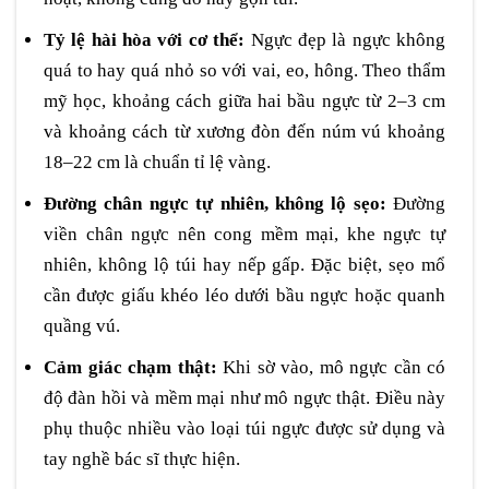
Tỷ lệ hài hòa với cơ thể:
Ngực đẹp là ngực không
quá to hay quá nhỏ so với vai, eo, hông. Theo thẩm
mỹ học, khoảng cách giữa hai bầu ngực từ 2–3 cm
và khoảng cách từ xương đòn đến núm vú khoảng
18–22 cm là chuẩn tỉ lệ vàng.
Đường chân ngực tự nhiên, không lộ sẹo:
Đường
viền chân ngực nên cong mềm mại, khe ngực tự
nhiên, không lộ túi hay nếp gấp. Đặc biệt, sẹo mổ
cần được giấu khéo léo dưới bầu ngực hoặc quanh
quầng vú.
Cảm giác chạm thật:
Khi sờ vào, mô ngực cần có
độ đàn hồi và mềm mại như mô ngực thật. Điều này
phụ thuộc nhiều vào loại túi ngực được sử dụng và
tay nghề bác sĩ thực hiện.