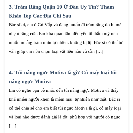
3.
Trám Răng Quận 10 Ở Đâu Uy Tín? Tham
Khảo Top Các Địa Chỉ Sau
Bác sĩ ơi, em ở Gò Vấp và đang muốn đi trám răng do bị mẻ
nhẹ ở răng cửa. Em khá quan tâm đến yếu tố thẩm mỹ nên
muốn miếng trám nhìn tự nhiên, không bị lộ. Bác sĩ có thể tư
vấn giúp em nên chọn loại vật liệu nào và cần […]
4.
Túi nâng ngực Motiva là gì? Có mấy loại túi
nâng ngực Motiva
Em có nghe bạn bè nhắc đến túi nâng ngực Motiva và thấy
khá nhiều người khen là mềm mại, tự nhiên như thật. Bác sĩ
có thể chia sẻ cho em biết túi ngực Motiva là gì, có mấy loại
và loại nào được đánh giá là tốt, phù hợp với người có ngực
[…]