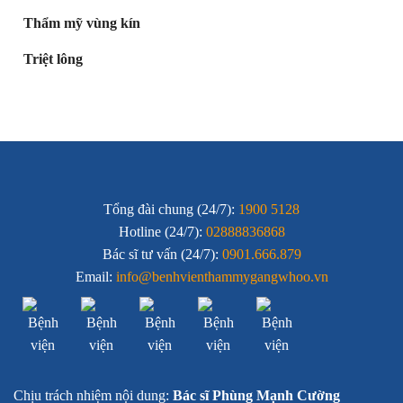
Thẩm mỹ vùng kín
Triệt lông
Tổng đài chung (24/7):
1900 5128
Hotline (24/7):
02888836868
Bác sĩ tư vấn (24/7):
0901.666.879
Email:
info@benhvienthammygangwhoo.vn
Chịu trách nhiệm nội dung:
Bác sĩ Phùng Mạnh Cường