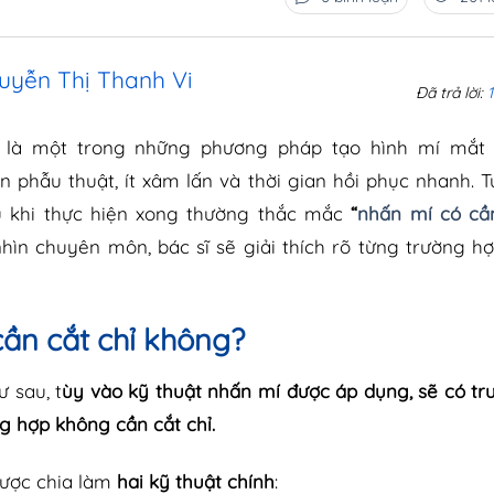
uyễn Thị Thanh Vi
Đã trả lời:
 là một trong những phương pháp tạo hình mí mắt
 phẫu thuật, ít xâm lấn và thời gian hồi phục nhanh. T
u khi thực hiện xong thường thắc mắc
“
nhấn mí có cần
hìn chuyên môn, bác sĩ sẽ giải thích rõ từng trường 
ần cắt chỉ không?
ư sau, t
ùy vào kỹ thuật nhấn mí được áp dụng, sẽ có t
ng hợp không cần cắt chỉ.
được chia làm
hai kỹ thuật chính
: