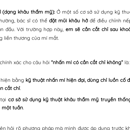
ỉ (dạng khâu thẩm mỹ):
Ở một số cơ sở sử dụng kỹ thu
thường, bác sĩ có thể
đặt mũi khâu hở
để điều chỉnh nế
ạn đầu. Với trường hợp này,
em sẽ cần cắt chỉ sau kho
ạng liền thương của mí mắt.
 chính xác cho câu hỏi
“nhấn mí có cần cắt chỉ không”
là:
 hiện bằng
kỹ thuật nhấn mí hiện đại, dùng chỉ luồn cố 
n cắt chỉ
.
 tại
cơ sở sử dụng kỹ thuật khâu thẩm mỹ truyền thốn
u một tuần
.
ên hỏi rõ phương pháp mà mình được áp dụng trước kh