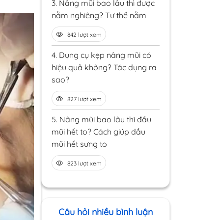
3.
Nâng mũi bao lâu thì được
nằm nghiêng? Tư thế nằm
842 lượt xem
4.
Dụng cụ kẹp nâng mũi có
hiệu quả không? Tác dụng ra
sao?
827 lượt xem
5.
Nâng mũi bao lâu thì đầu
mũi hết to? Cách giúp đầu
mũi hết sưng to
823 lượt xem
Câu hỏi nhiều bình luận