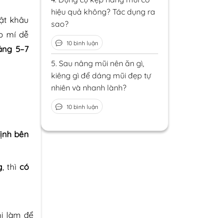
hiệu quả không? Tác dụng ra
ật khâu
sao?
p mí dễ
10 bình luận
ảng 5–7
5.
Sau nâng mũi nên ăn gì,
kiêng gì để dáng mũi đẹp tự
nhiên và nhanh lành?
10 bình luận
định bên
g
, thì
có
i làm để