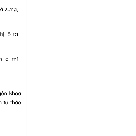
à sưng,
ị lộ ra
 lại mí
uyên khoa
 tự tháo