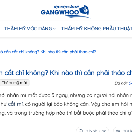
THẨM MỸ VÓC DÁNG
THẨM MỸ KHÔNG PHẪU THUẬ
ó cần cắt chỉ không? Khi nào thì cần phải tháo chỉ?
 cắt chỉ không? Khi nào thì cần phải tháo c
Thẩm mỹ mắt
Đã hỏi:
0
 mới nhấn mí mắt được 5 ngày, nhưng có người nói nhấn 
 như
cắt mí
, có người lại bảo không cần. Vậy cho em hỏi 
ng, và trong trường hợp nào thì bắt buộc phải tháo chỉ ạ
0 bình luận
201 