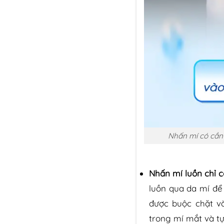
Nhấn mí có cần 
Nhấn mí luồn chỉ c
luồn qua da mí để 
được buộc chặt v
trong mí mắt và tự