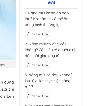
nhất
1.
Nâng mũi kiêng ăn bao
lâu? Khi nào thì có thể ăn
uống bình thường lại
10 bình luận
2.
Nâng mũi có vĩnh viễn
không? Các yếu tố quyết định
đến thời gian duy trì
iện
10 bình luận
3.
Nâng mũi có đau không?
Lưu ý gì khi thực hiện nâng
ên dụng
mũi?
 sợi chỉ
oàn bên
10 bình luận
4.
Dụng cụ kẹp nâng mũi có