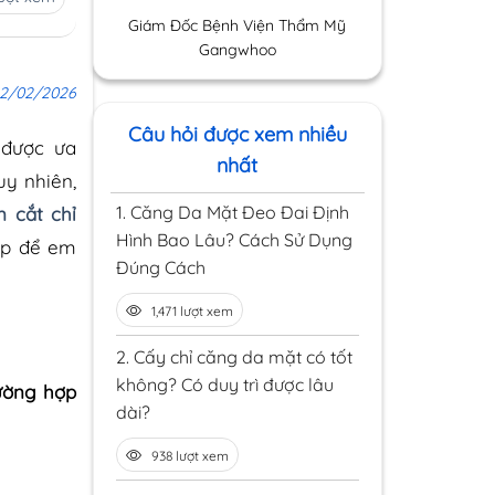
Giám Đốc Bệnh Viện Thẩm Mỹ
Gangwhoo
12/02/2026
Câu hỏi được xem nhiều
 được ưa
nhất
uy nhiên,
1.
Căng Da Mặt Đeo Đai Định
 cắt chỉ
Hình Bao Lâu? Cách Sử Dụng
hợp để em
Đúng Cách
1,471 lượt xem
2.
Cấy chỉ căng da mặt có tốt
không? Có duy trì được lâu
rường hợp
dài?
938 lượt xem