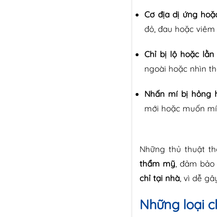
Cơ địa dị ứng hoặ
đỏ, đau hoặc viêm
Chỉ bị lộ hoặc lằn
ngoài hoặc nhìn t
Nhấn mí bị hỏng 
mới hoặc muốn mí t
Những thủ thuật t
thẩm mỹ
, đảm bảo 
chỉ tại nhà
, vì dễ g
Những loại c