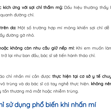
c kích ứng với sợi chỉ thẩm mỹ:
Dấu hiệu thường thấy l
 quanh đường chỉ.
 trên da:
Một số trường hợp mí mỏng khiến sợi chỉ dễ b
hấy đường gờ nhỏ.
hoặc không còn nhu cầu giữ nếp mí:
Khi em muốn làm
rở lại như ban đầu, bác sĩ sẽ tiến hành tháo chỉ.
háo chỉ nhấn mí cần được
thực hiện tại cơ sở y tế ch
vô trùng và do bác sĩ có tay nghề thực hiện.
không nên
ây tổn thương mô mắt hoặc nhiễm trùng.
hỉ sử dụng phổ biến khi nhấn mí