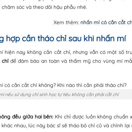
c chăm sóc và theo dõi hậu phẫu nhé.
Xem thêm:
nhấn mí có cần cắt c
 hợp cần tháo chỉ sau khi nhấn mí
í hiện nay không cần cắt chỉ, nhưng vẫn có một số tr
 chỉ
để đảm bảo an toàn và thẩm mỹ cho vùng mí mắt
í nếu sử dụng chỉ sinh học tự tiêu không cần phải cắt chỉ
hông đều giữa hai bên:
Khi chỉ được luồn không chuẩn x
khác nhau, lúc này bác sĩ sẽ tháo bỏ chỉ cũ và chỉnh lại