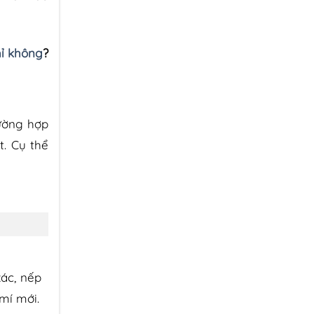
hỉ không
?
ường hợp
. Cụ thể
ác, nếp
 mí mới.