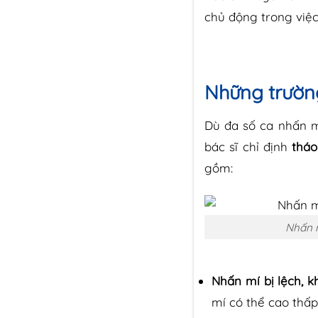
chủ động trong việ
Những trường
Dù đa số ca nhấn m
bác sĩ chỉ định
tháo
gồm:
Nhấn m
Nhấn mí bị lệch, k
mí có thể cao thấp 