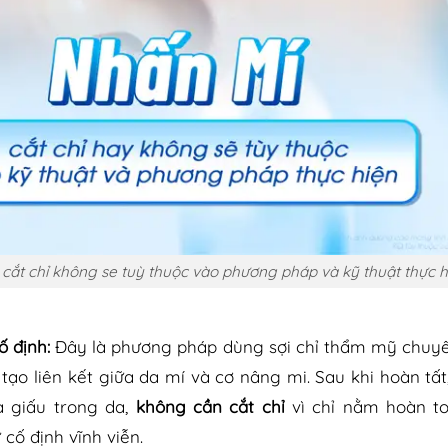
cắt chỉ không se tuỳ thuộc vào phương pháp và kỹ thuật thực h
ố định:
Đây là phương pháp dùng sợi chỉ thẩm mỹ chuy
tạo liên kết giữa da mí và cơ nâng mi. Sau khi hoàn tất,
à giấu trong da,
không cần cắt chỉ
vì chỉ nằm hoàn t
 cố định vĩnh viễn.