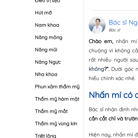
Điều trị sẹo
Hút mỡ
Bác sĩ Ng
Nam khoa
Bác sĩ
Nâng mông
Chào em,
nhấn mí
Nâng mũi
chuộng vì không cần
rất nhiều người sa
Nâng Ngực
không
?”.
Dưới góc n
Nha khoa
hiểu chính xác nhé.
Phun xăm thẩm mỹ
Nhấn mí có c
Thẩm mỹ hàm mặt
Bác sĩ nhận định nh
Thẩm mỹ mắt
cần cắt chỉ và trườ
Thẩm mỹ vùng kín
Hiện nay, nhấn mí 
Triệt lông