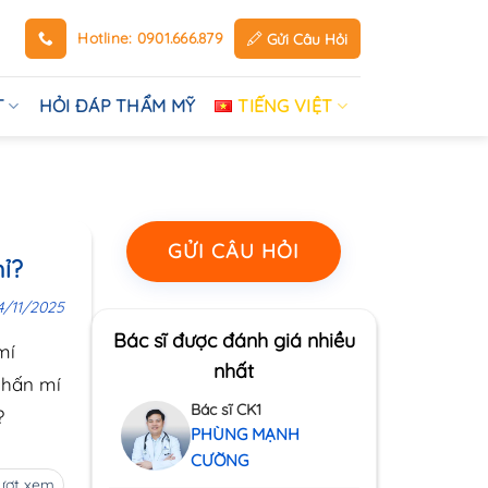
Hotline: 0901.666.879
Gửi Câu Hỏi
T
HỎI ĐÁP THẨM MỸ
TIẾNG VIỆT
GỬI CÂU HỎI
hỉ?
4/11/2025
Bác sĩ được đánh giá nhiều
mí
nhất
nhấn mí
Bác sĩ CK1
?
PHÙNG MẠNH
CƯỜNG
lượt xem