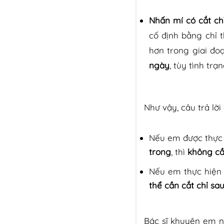
Nhấn mí có cắt ch
cố định bằng chỉ 
hơn trong giai đo
ngày
, tùy tình tr
Như vậy, câu trả lời
Nếu em được thực
trong
, thì
không cầ
Nếu em thực hiện
thể cần cắt chỉ sa
Bác sĩ khuyên em n