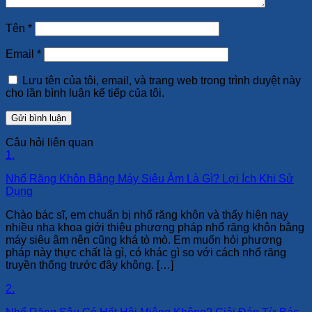
Tên
*
Email
*
Lưu tên của tôi, email, và trang web trong trình duyệt này
cho lần bình luận kế tiếp của tôi.
Câu hỏi liên quan
1.
Nhổ Răng Khôn Bằng Máy Siêu Âm Là Gì? Lợi Ích Khi Sử
Dụng
Chào bác sĩ, em chuẩn bị nhổ răng khôn và thấy hiện nay
nhiều nha khoa giới thiệu phương pháp nhổ răng khôn bằng
máy siêu âm nên cũng khá tò mò. Em muốn hỏi phương
pháp này thực chất là gì, có khác gì so với cách nhổ răng
truyền thống trước đây không. […]
2.