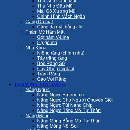
Thu Gọn Cánh Mũi
Thu Nhỏ Đầu Mũi
Mài Gồ Xương Mũi
Chỉnh Hình Vách Ngăn
Căng Da mặt
Căng da mặt bằng chỉ
Thẩm Mỹ Hàm Mặt
Gọt hàm V-Line
Hạ gò má
Nha Khoa
Niềng răng (chỉnh nha)
Tẩy trắng răng
Bọc Răng Sứ
Cấy Ghép Implant
Trám Răng
Cạo Vôi Răng
THẨM MỸ VÓC DÁNG
Nâng Ngực
Nâng Ngực Ergonomix
Nâng Ngực Cho Người Chuyển Giới
Nâng Ngực Túi Nano Chip
Nâng Ngực Bằng Mỡ Tự Thân
Nâng Mông
Nâng Mông Bằng Mỡ Tự Thân
Nâng Mông Nội Soi