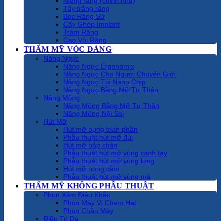
Niềng răng (chỉnh nha)
Tẩy trắng răng
Bọc Răng Sứ
Cấy Ghép Implant
Trám Răng
Cạo Vôi Răng
THẨM MỸ VÓC DÁNG
Nâng Ngực
Nâng Ngực Ergonomix
Nâng Ngực Cho Người Chuyển Giới
Nâng Ngực Túi Nano Chip
Nâng Ngực Bằng Mỡ Tự Thân
Nâng Mông
Nâng Mông Bằng Mỡ Tự Thân
Nâng Mông Nội Soi
Hút Mỡ
Hút mỡ bụng toàn phần
Phẫu thuật hút mỡ đùi
Hút mỡ bắp chân
Phẫu thuật hút mỡ vùng cánh tay
Phẫu thuật hút mỡ vùng lưng
Hút mỡ nọng cằm
Phẫu thuật hút mỡ vùng má
THẨM MỸ KHÔNG PHẪU THUẬT
Phun Xăm Điêu Khắc
Phun Mày Vi Chạm Hạt
Phun Chân Mày
Điều Trị Da