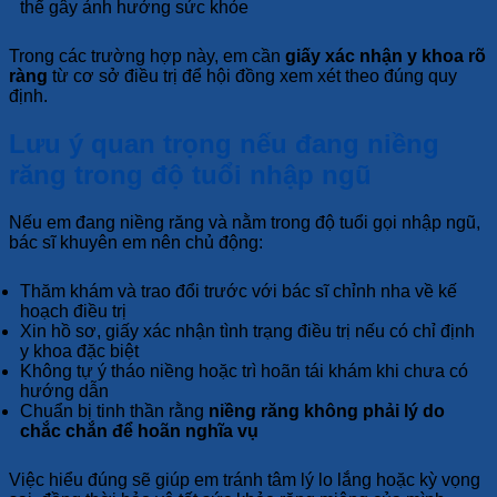
thể gây ảnh hưởng sức khỏe
Trong các trường hợp này, em cần
giấy xác nhận y khoa rõ
ràng
từ cơ sở điều trị để hội đồng xem xét theo đúng quy
định.
Lưu ý quan trọng nếu đang niềng
răng trong độ tuổi nhập ngũ
Nếu em đang niềng răng và nằm trong độ tuổi gọi nhập ngũ,
bác sĩ khuyên em nên chủ động:
Thăm khám và trao đổi trước với bác sĩ chỉnh nha về kế
hoạch điều trị
Xin hồ sơ, giấy xác nhận tình trạng điều trị nếu có chỉ định
y khoa đặc biệt
Không tự ý tháo niềng hoặc trì hoãn tái khám khi chưa có
hướng dẫn
Chuẩn bị tinh thần rằng
niềng răng không phải lý do
chắc chắn để hoãn nghĩa vụ
Việc hiểu đúng sẽ giúp em tránh tâm lý lo lắng hoặc kỳ vọng