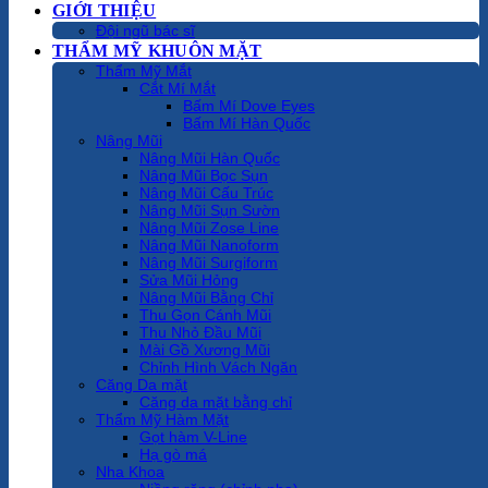
GIỚI THIỆU
Đội ngũ bác sĩ
THẨM MỸ KHUÔN MẶT
Thẩm Mỹ Mắt
Cắt Mí Mắt
Bấm Mí Dove Eyes
Bấm Mí Hàn Quốc
Nâng Mũi
Nâng Mũi Hàn Quốc
Nâng Mũi Bọc Sụn
Nâng Mũi Cấu Trúc
Nâng Mũi Sụn Sườn
Nâng Mũi Zose Line
Nâng Mũi Nanoform
Nâng Mũi Surgiform
Sửa Mũi Hỏng
Nâng Mũi Bằng Chỉ
Thu Gọn Cánh Mũi
Thu Nhỏ Đầu Mũi
Mài Gồ Xương Mũi
Chỉnh Hình Vách Ngăn
Căng Da mặt
Căng da mặt bằng chỉ
Thẩm Mỹ Hàm Mặt
Gọt hàm V-Line
Hạ gò má
Nha Khoa