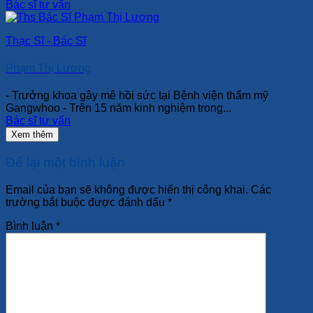
Bác sĩ tư vấn
Thạc Sĩ - Bác Sĩ
Phạm Thị Lương
- Trưởng khoa gây mê hồi sức tại Bệnh viện thẩm mỹ
Gangwhoo - Trên 15 năm kinh nghiệm trong...
Bác sĩ tư vấn
Xem thêm
Để lại một bình luận
Email của bạn sẽ không được hiển thị công khai.
Các
trường bắt buộc được đánh dấu
*
Bình luận
*