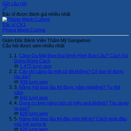
Gửi câu hỏi
Bác sĩ được đánh giá nhiều nhất
Bác sĩ CK1
Phùng Mạnh Cường
Giám Đốc Bệnh Viện Thẩm Mỹ Gangwhoo
Câu hỏi được xem nhiều nhất
1.
Căng Da Mặt Đeo Đai Định Hình Bao Lâu? Cách Sử
Dụng Đúng Cách
1,472 lượt xem
2.
Cấy chỉ căng da mặt có tốt không? Có duy trì được
lâu dài?
939 lượt xem
3.
Nâng mũi bao lâu thì được nằm nghiêng? Tư thế
nằm
842 lượt xem
4.
Dụng cụ kẹp nâng mũi có hiệu quả không? Tác dụng
ra sao?
828 lượt xem
5.
Nâng mũi bao lâu thì đầu mũi hết to? Cách giúp đầu
mũi hết sưng to
826 lượt xem