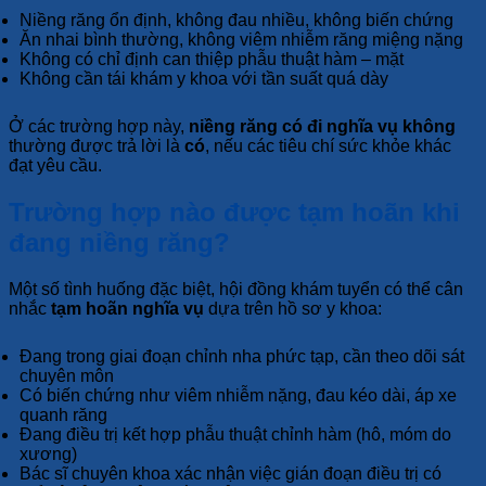
Niềng răng ổn định, không đau nhiều, không biến chứng
Ăn nhai bình thường, không viêm nhiễm răng miệng nặng
Không có chỉ định can thiệp phẫu thuật hàm – mặt
Không cần tái khám y khoa với tần suất quá dày
Ở các trường hợp này,
niềng răng có đi nghĩa vụ không
thường được trả lời là
có
, nếu các tiêu chí sức khỏe khác
đạt yêu cầu.
Trường hợp nào được tạm hoãn khi
đang niềng răng?
Một số tình huống đặc biệt, hội đồng khám tuyển có thể cân
nhắc
tạm hoãn nghĩa vụ
dựa trên hồ sơ y khoa:
Đang trong giai đoạn chỉnh nha phức tạp, cần theo dõi sát
chuyên môn
Có biến chứng như viêm nhiễm nặng, đau kéo dài, áp xe
quanh răng
Đang điều trị kết hợp phẫu thuật chỉnh hàm (hô, móm do
xương)
Bác sĩ chuyên khoa xác nhận việc gián đoạn điều trị có