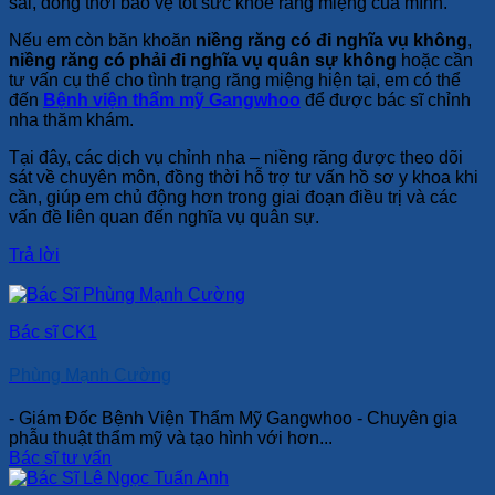
sai, đồng thời bảo vệ tốt sức khỏe răng miệng của mình.
Nếu em còn băn khoăn
niềng răng có đi nghĩa vụ không
,
niềng răng có phải đi nghĩa vụ quân sự không
hoặc cần
tư vấn cụ thể cho tình trạng răng miệng hiện tại, em có thể
đến
Bệnh viện thẩm mỹ Gangwhoo
để được bác sĩ chỉnh
nha thăm khám.
Tại đây, các dịch vụ chỉnh nha – niềng răng được theo dõi
sát về chuyên môn, đồng thời hỗ trợ tư vấn hồ sơ y khoa khi
cần, giúp em chủ động hơn trong giai đoạn điều trị và các
vấn đề liên quan đến nghĩa vụ quân sự.
Trả lời
Bác sĩ CK1
Phùng Mạnh Cường
- Giám Đốc Bệnh Viện Thẩm Mỹ Gangwhoo - Chuyên gia
phẫu thuật thẩm mỹ và tạo hình với hơn...
Bác sĩ tư vấn