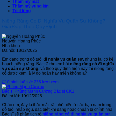
Thẩm mỹ mắt
Thẩm mỹ vùng kín
Triệt lông
Niềng Răng Có Đi Nghĩa Vụ Quân Sự Không?
Giải Đáp Theo Quy Định
Nguyễn Hoàng Phúc
Nha khoa
Đã hỏi:
18/12/2025
Em đang trong độ tuổi
đi nghĩa vụ quân sự
, nhưng lại có kế
hoạch niềng răng. Bác sĩ cho em hỏi
niềng răng có đi nghĩa
vụ quân sự không
, và theo quy định hiện nay thì niềng răng
có được xem là lý do hoãn hay miễn không ạ?
0 bình luận
235 lượt xem
Bác sĩ Phùng Mạnh Cường
Bác sĩ CK1
Đã trả lời:
19/12/2025
Chào em, đây là thắc mắc rất phổ biến ở các bạn nam trong
độ tuổi nhập ngũ, đặc biệt khi đang hoặc chuẩn bị chỉnh nha.
Bác sĩ sẽ phân tích rõ
niềng răng có đi nghĩa vụ quân sự