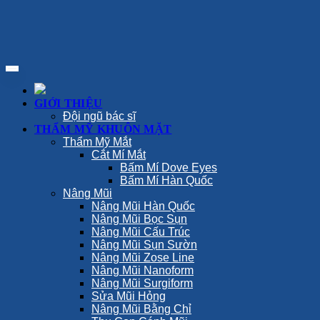
GIỚI THIỆU
Đội ngũ bác sĩ
THẨM MỸ KHUÔN MẶT
Thẩm Mỹ Mắt
Cắt Mí Mắt
Bấm Mí Dove Eyes
Bấm Mí Hàn Quốc
Nâng Mũi
Nâng Mũi Hàn Quốc
Nâng Mũi Bọc Sụn
Nâng Mũi Cấu Trúc
Nâng Mũi Sụn Sườn
Nâng Mũi Zose Line
Nâng Mũi Nanoform
Nâng Mũi Surgiform
Sửa Mũi Hỏng
Nâng Mũi Bằng Chỉ