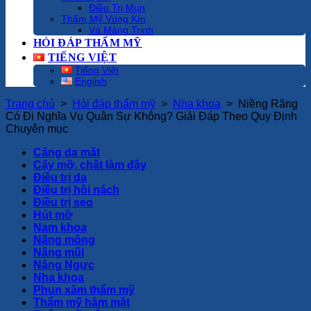
Điều Trị Mụn
Thẩm Mỹ Vùng Kín
Vá Màng Trinh
HỎI ĐÁP THẨM MỸ
TIẾNG VIỆT
Tiếng Việt
English
Trang chủ
>
Hỏi đáp thẩm mỹ
>
Nha khoa
>
Niềng Răng
Có Đi Nghĩa Vụ Quân Sự Không? Giải Đáp Theo Quy Định
Chuyên mục
Căng da mặt
Cấy mỡ, chất làm đầy
Điều trị da
Điều trị hôi nách
Điều trị sẹo
Hút mỡ
Nam khoa
Nâng mông
Nâng mũi
Nâng Ngực
Nha khoa
Phun xăm thẩm mỹ
Thẩm mỹ hàm mặt