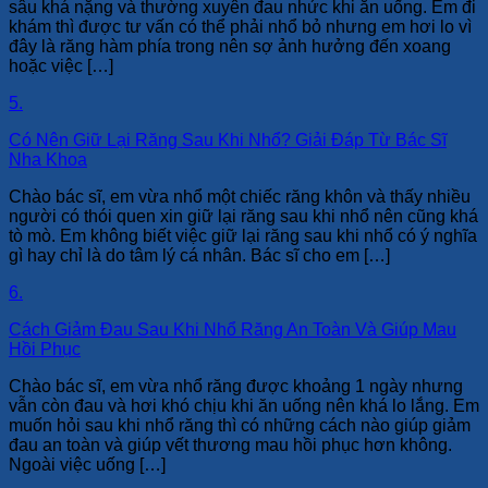
sâu khá nặng và thường xuyên đau nhức khi ăn uống. Em đi
khám thì được tư vấn có thể phải nhổ bỏ nhưng em hơi lo vì
đây là răng hàm phía trong nên sợ ảnh hưởng đến xoang
hoặc việc […]
5.
Có Nên Giữ Lại Răng Sau Khi Nhổ? Giải Đáp Từ Bác Sĩ
Nha Khoa
Chào bác sĩ, em vừa nhổ một chiếc răng khôn và thấy nhiều
người có thói quen xin giữ lại răng sau khi nhổ nên cũng khá
tò mò. Em không biết việc giữ lại răng sau khi nhổ có ý nghĩa
gì hay chỉ là do tâm lý cá nhân. Bác sĩ cho em […]
6.
Cách Giảm Đau Sau Khi Nhổ Răng An Toàn Và Giúp Mau
Hồi Phục
Chào bác sĩ, em vừa nhổ răng được khoảng 1 ngày nhưng
vẫn còn đau và hơi khó chịu khi ăn uống nên khá lo lắng. Em
muốn hỏi sau khi nhổ răng thì có những cách nào giúp giảm
đau an toàn và giúp vết thương mau hồi phục hơn không.
Ngoài việc uống […]