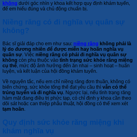
không
dưới góc nhìn y khoa kết hợp quy định khám tuyển,
để em hiểu đúng và chủ động chuẩn bị.
Niềng răng có đi nghĩa vụ quân sự
không?
Bác sĩ giải đáp cho em như sau:
niềng răng
không phải là
lý do đương nhiên để được miễn hay hoãn nghĩa vụ
quân sự
. Việc
niềng răng có phải đi nghĩa vụ quân sự
không
còn phụ thuộc vào
tình trạng sức khỏe răng miệng
cụ thể
, mức độ ảnh hưởng đến ăn nhai – sinh hoạt – huấn
luyện, và kết luận của hội đồng khám tuyển.
Về nguyên tắc, nếu em chỉ niềng răng đơn thuần, không có
biến chứng, sức khỏe tổng thể đạt yêu cầu thì
vẫn có thể
trúng tuyển và đi nghĩa vụ
. Ngược lại, nếu tình trạng răng
hàm mặt đang điều trị phức tạp, có chỉ định y khoa cần theo
dõi sát hoặc can thiệp phẫu thuật, hội đồng có thể xem xét
tạm hoãn
.
Quy định sức khỏe răng miệng khi
khám nghĩa vụ