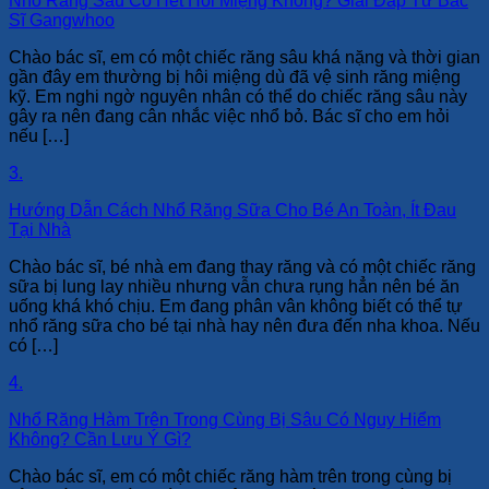
Nhổ Răng Sâu Có Hết Hôi Miệng Không? Giải Đáp Từ Bác
Sĩ Gangwhoo
Chào bác sĩ, em có một chiếc răng sâu khá nặng và thời gian
gần đây em thường bị hôi miệng dù đã vệ sinh răng miệng
kỹ. Em nghi ngờ nguyên nhân có thể do chiếc răng sâu này
gây ra nên đang cân nhắc việc nhổ bỏ. Bác sĩ cho em hỏi
nếu […]
3.
Hướng Dẫn Cách Nhổ Răng Sữa Cho Bé An Toàn, Ít Đau
Tại Nhà
Chào bác sĩ, bé nhà em đang thay răng và có một chiếc răng
sữa bị lung lay nhiều nhưng vẫn chưa rụng hẳn nên bé ăn
uống khá khó chịu. Em đang phân vân không biết có thể tự
nhổ răng sữa cho bé tại nhà hay nên đưa đến nha khoa. Nếu
có […]
4.
Nhổ Răng Hàm Trên Trong Cùng Bị Sâu Có Nguy Hiểm
Không? Cần Lưu Ý Gì?
Chào bác sĩ, em có một chiếc răng hàm trên trong cùng bị