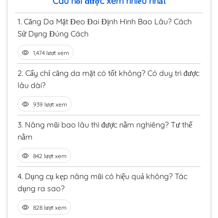
Câu hỏi được xem nhiều nhất
1.
Căng Da Mặt Đeo Đai Định Hình Bao Lâu? Cách
Sử Dụng Đúng Cách
1,474 lượt xem
2.
Cấy chỉ căng da mặt có tốt không? Có duy trì được
lâu dài?
939 lượt xem
3.
Nâng mũi bao lâu thì được nằm nghiêng? Tư thế
nằm
842 lượt xem
4.
Dụng cụ kẹp nâng mũi có hiệu quả không? Tác
dụng ra sao?
828 lượt xem