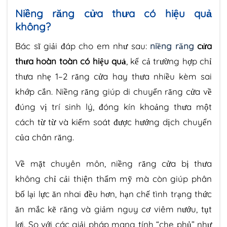
Niềng răng cửa thưa có hiệu quả
không?
Bác sĩ giải đáp cho em như sau:
niềng răng
cửa
thưa hoàn toàn có hiệu quả
, kể cả trường hợp chỉ
thưa nhẹ 1–2 răng cửa hay thưa nhiều kèm sai
khớp cắn. Niềng răng giúp di chuyển răng cửa về
đúng vị trí sinh lý, đóng kín khoảng thưa một
cách từ từ và kiểm soát được hướng dịch chuyển
của chân răng.
Về mặt chuyên môn, niềng răng cửa bị thưa
không chỉ cải thiện thẩm mỹ mà còn giúp phân
bố lại lực ăn nhai đều hơn, hạn chế tình trạng thức
ăn mắc kẽ răng và giảm nguy cơ viêm nướu, tụt
lợi. So với các giải pháp mang tính “che phủ” như