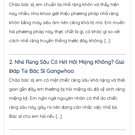
Chào bác sĩ, em chuẩn bị nhổ răng khôn và thấy hiện
nay nhiều nha khoa giới thiệu phương pháp nhổ răng
khôn bằng máy siêu âm nên cũng khá tò mò. Em muốn
hỏi phương pháp này thực chất là gì, có khác gì so với
cách nhổ răng truyền thống trước đây không. […]
2.
Nhổ Răng Sâu Có Hết Hôi Miệng Không? Giải
Đáp Từ Bác Sĩ Gangwhoo
Chào bác sĩ, em có một chiếc răng sâu khá nặng và thời
gian gần đây em thường bị hôi miệng dù đã vệ sinh răng
miệng kỹ. Em nghi ngờ nguyên nhân có thể do chiếc
răng sâu này gây ra nên đang cân nhắc việc nhổ bỏ.
Bác sĩ cho em hỏi nếu […]