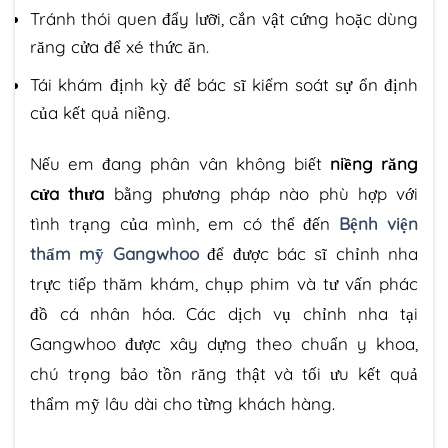
Tránh thói quen đẩy lưỡi, cắn vật cứng hoặc dùng
răng cửa để xé thức ăn.
Tái khám định kỳ để bác sĩ kiểm soát sự ổn định
của kết quả niềng.
Nếu em đang phân vân không biết
niềng răng
cửa thưa
bằng phương pháp nào phù hợp với
tình trạng của mình, em có thể đến
Bệnh viện
thẩm mỹ Gangwhoo
để được bác sĩ chỉnh nha
trực tiếp thăm khám, chụp phim và tư vấn phác
đồ cá nhân hóa. Các dịch vụ chỉnh nha tại
Gangwhoo được xây dựng theo chuẩn y khoa,
chú trọng bảo tồn răng thật và tối ưu kết quả
thẩm mỹ lâu dài cho từng khách hàng.