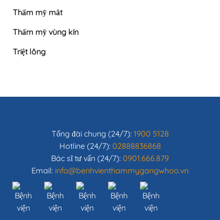
Thẩm mỹ mắt
Thẩm mỹ vùng kín
Triệt lông
Tổng đài chung (24/7):
1900 5128
Hotline (24/7):
02888836868
Bác sĩ tư vấn (24/7):
0901.666.879
Email:
info@benhvienthammygangwhoo.vn