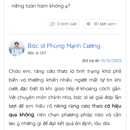
niềng toàn hàm không ạ?
0 bình luận
181 lượt xem
Bác sĩ Phùng Mạnh Cường
Bác sĩ CK1
Đã trả lời:
13/12/2025
Chào em, răng cửa thưa là tình trạng khá phổ
biến và thường khiến nhiều người mất tự tin khi
cười, đặc biệt là khi giao tiếp ở khoảng cách gần.
Với chuyên môn chỉnh nha, bác sĩ sẽ giải đáp lần
lượt để em hiểu rõ
niềng răng cửa thưa
có hiệu
quả không
, nên chọn phương pháp nào và cần
lưu ý những gì để đạt kết quả ổn định, lâu dài.