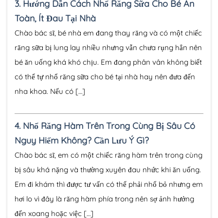
3.
Hướng Dẫn Cách Nhổ Răng Sữa Cho Bé An
Toàn, Ít Đau Tại Nhà
Chào bác sĩ, bé nhà em đang thay răng và có một chiếc
răng sữa bị lung lay nhiều nhưng vẫn chưa rụng hẳn nên
bé ăn uống khá khó chịu. Em đang phân vân không biết
có thể tự nhổ răng sữa cho bé tại nhà hay nên đưa đến
nha khoa. Nếu có […]
4.
Nhổ Răng Hàm Trên Trong Cùng Bị Sâu Có
Nguy Hiểm Không? Cần Lưu Ý Gì?
Chào bác sĩ, em có một chiếc răng hàm trên trong cùng
bị sâu khá nặng và thường xuyên đau nhức khi ăn uống.
Em đi khám thì được tư vấn có thể phải nhổ bỏ nhưng em
hơi lo vì đây là răng hàm phía trong nên sợ ảnh hưởng
đến xoang hoặc việc […]