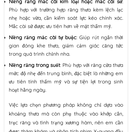
Niềng răng mắc cài kim loại hoặc mắc cài sứ
:
Phù hợp với trường hợp răng thưa kèm lệch lạc
nhẹ hoặc vừa, cần kiểm soát lực kéo chính xác.
Mắc cài sứ được ưu tiên hơn về mặt thẩm mỹ.
Niềng răng mắc cài tự buộc
: Giúp rút ngắn thời
gian đóng khe thưa, giảm cảm giác căng tức
trong quá trình chỉnh nha.
Niềng răng trong suốt
: Phù hợp với răng cửa thưa
mức độ nhẹ đến trung bình, đặc biệt là những em
ưu tiên tính thẩm mỹ và sự tiện lợi trong sinh
hoạt hằng ngày.
Việc lựa chọn phương pháp không chỉ dựa vào
khoảng thưa mà còn phụ thuộc vào khớp cắn,
trục răng và tình trạng xương hàm, nên em cần
được thăm khám và phân tích phim X-quang đầy