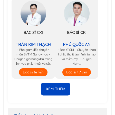
BÁC SĨ CKI
BÁC SĨ CKI
TRẦN KIM THẠCH
PHÚ QUỐC AN
- Phó giám đốc chuyên
- Bác sĩ CKI – Chuyên khoa
môn BVTM Gangwhoo -
I phẫu thuật tạo hình, tái tạo
Chuyên gia hàng đầu trong
và thẩm mỹ - Chuyên
lĩnh vực phẫu thuật và cải...
Nam...
Bác sĩ tư vấn
Bác sĩ tư vấn
XEM THÊM