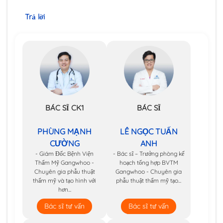
Trả lời
BÁC SĨ CK1
BÁC SĨ
PHÙNG MẠNH
LÊ NGỌC TUẤN
CƯỜNG
ANH
- Giám Đốc Bệnh Viện
- Bác sĩ – Trưởng phòng kế
Thẩm Mỹ Gangwhoo -
hoạch tổng hợp BVTM
Chuyên gia phẫu thuật
Gangwhoo - Chuyên gia
thẩm mỹ và tạo hình với
phẫu thuật thẩm mỹ tạo...
hơn...
Bác sĩ tư vấn
Bác sĩ tư vấn