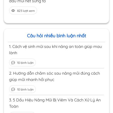
đầu mũi hết sưng to
823 lượt xem
Câu hỏi nhiều bình luận nhất
1.
Cách vệ sinh mũi sau khi nâng an toàn giúp mau
lành
10 bình luận
2.
Hướng dẫn chăm sóc sau nâng mũi đúng cách
giúp mũi nhanh hồi phục
10 bình luận
3.
5 Dấu Hiệu Nâng Mũi Bị Viêm Và Cách Xử Lý An
Toàn