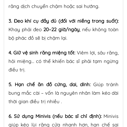
răng dịch chuyển chậm hoặc sai hướng.
3. Đeo khí cụ đầy đủ (đối với niềng trong suốt):
Khay phải đeo
20–22 giờ/ngày
, nếu không toàn
bộ phác đồ sẽ bị chậm lại.
4. Giữ vệ sinh răng miệng tốt:
Viêm lợi, sâu răng,
hôi miệng… có thể khiến bác sĩ phải tạm ngừng
điều trị.
5. Hạn chế ăn đồ cứng, dai, dính:
Giúp tránh
bung mắc cài – vốn là nguyên nhân làm kéo dài
thời gian điều trị nhiều .
6. Sử dụng Minivis (nếu bác sĩ chỉ định):
Minivis
giúp kéo lùi răng cửa nhanh hơn, hạn chế sai