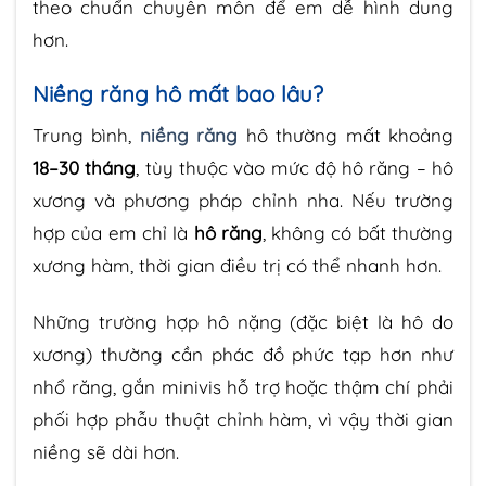
theo chuẩn chuyên môn để em dễ hình dung
hơn.
Niềng răng hô mất bao lâu?
Trung bình,
niềng răng
hô thường mất khoảng
18–30 tháng
, tùy thuộc vào mức độ hô răng – hô
xương và phương pháp chỉnh nha. Nếu trường
hợp của em chỉ là
hô răng
, không có bất thường
xương hàm, thời gian điều trị có thể nhanh hơn.
Những trường hợp hô nặng (đặc biệt là hô do
xương) thường cần phác đồ phức tạp hơn như
nhổ răng, gắn minivis hỗ trợ hoặc thậm chí phải
phối hợp phẫu thuật chỉnh hàm, vì vậy thời gian
niềng sẽ dài hơn.