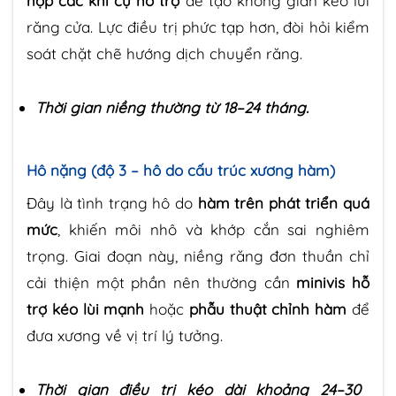
hợp các khí cụ hỗ trợ
để tạo không gian kéo lùi
răng cửa. Lực điều trị phức tạp hơn, đòi hỏi kiểm
soát chặt chẽ hướng dịch chuyển răng.
Thời gian niềng thường từ 18–24 tháng.
Hô nặng (độ 3 – hô do cấu trúc xương hàm)
Đây là tình trạng hô do
hàm trên phát triển quá
mức
, khiến môi nhô và khớp cắn sai nghiêm
trọng. Giai đoạn này, niềng răng đơn thuần chỉ
cải thiện một phần nên thường cần
minivis hỗ
trợ kéo lùi mạnh
hoặc
phẫu thuật chỉnh hàm
để
đưa xương về vị trí lý tưởng.
Thời gian điều trị kéo dài khoảng 24–30