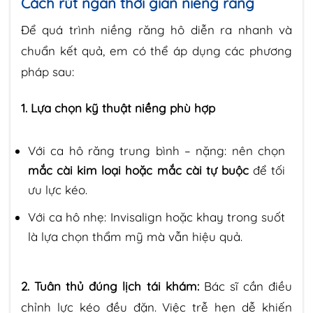
Cách rút ngắn thời gian niềng răng
Để quá trình niềng răng hô diễn ra nhanh và
chuẩn kết quả, em có thể áp dụng các phương
pháp sau:
1. Lựa chọn kỹ thuật niềng phù hợp
Với ca hô răng trung bình – nặng: nên chọn
mắc cài kim loại hoặc mắc cài tự buộc
để tối
ưu lực kéo.
Với ca hô nhẹ: Invisalign hoặc khay trong suốt
là lựa chọn thẩm mỹ mà vẫn hiệu quả.
2. Tuân thủ đúng lịch tái khám:
Bác sĩ cần điều
chỉnh lực kéo đều đặn. Việc trễ hẹn dễ khiến