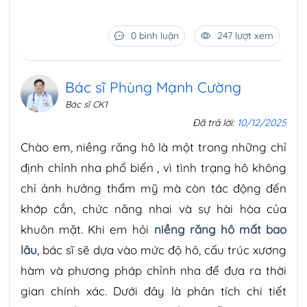
0 bình luận
247 lượt xem
Bác sĩ Phùng Mạnh Cường
Bác sĩ CK1
Đã trả lời:
10/12/2025
Chào em, niềng răng hô là một trong những chỉ
định chỉnh nha phổ biến , vì tình trạng hô không
chỉ ảnh hưởng thẩm mỹ mà còn tác động đến
khớp cắn, chức năng nhai và sự hài hòa của
khuôn mặt. Khi em hỏi
niềng răng hô mất bao
lâu
, bác sĩ sẽ dựa vào mức độ hô, cấu trúc xương
hàm và phương pháp chỉnh nha để đưa ra thời
gian chính xác. Dưới đây là phân tích chi tiết