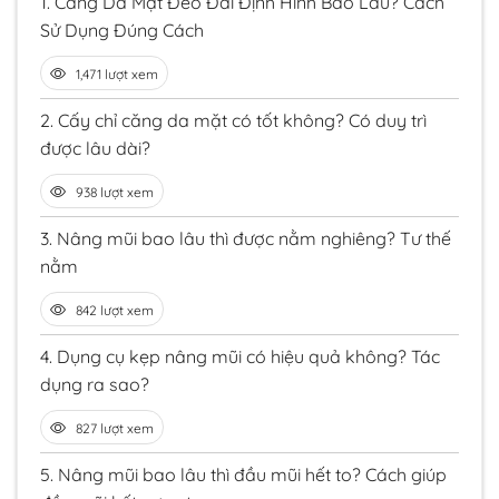
1.
Căng Da Mặt Đeo Đai Định Hình Bao Lâu? Cách
Sử Dụng Đúng Cách
1,471 lượt xem
2.
Cấy chỉ căng da mặt có tốt không? Có duy trì
được lâu dài?
938 lượt xem
3.
Nâng mũi bao lâu thì được nằm nghiêng? Tư thế
nằm
842 lượt xem
4.
Dụng cụ kẹp nâng mũi có hiệu quả không? Tác
dụng ra sao?
827 lượt xem
5.
Nâng mũi bao lâu thì đầu mũi hết to? Cách giúp