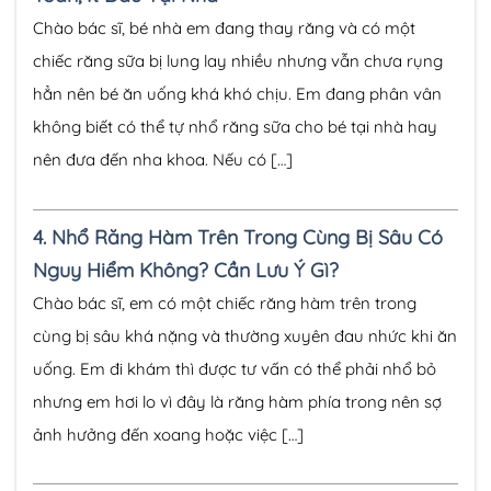
Chào bác sĩ, bé nhà em đang thay răng và có một
chiếc răng sữa bị lung lay nhiều nhưng vẫn chưa rụng
hẳn nên bé ăn uống khá khó chịu. Em đang phân vân
không biết có thể tự nhổ răng sữa cho bé tại nhà hay
nên đưa đến nha khoa. Nếu có […]
4.
Nhổ Răng Hàm Trên Trong Cùng Bị Sâu Có
Nguy Hiểm Không? Cần Lưu Ý Gì?
Chào bác sĩ, em có một chiếc răng hàm trên trong
cùng bị sâu khá nặng và thường xuyên đau nhức khi ăn
uống. Em đi khám thì được tư vấn có thể phải nhổ bỏ
nhưng em hơi lo vì đây là răng hàm phía trong nên sợ
ảnh hưởng đến xoang hoặc việc […]