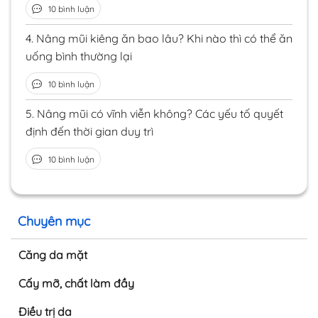
10 bình luận
4.
Nâng mũi kiêng ăn bao lâu? Khi nào thì có thể ăn
uống bình thường lại
10 bình luận
5.
Nâng mũi có vĩnh viễn không? Các yếu tố quyết
định đến thời gian duy trì
10 bình luận
Chuyên mục
Căng da mặt
Cấy mỡ, chất làm đầy
Điều trị da