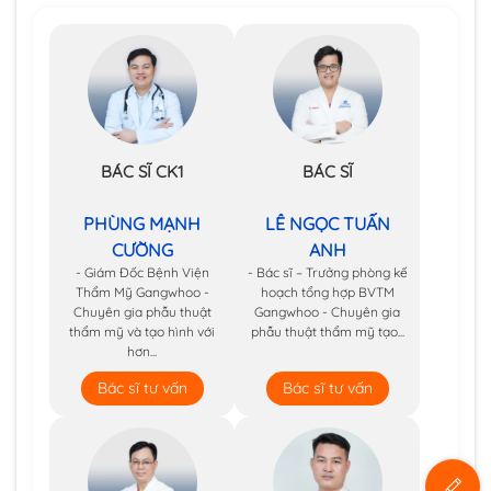
BÁC SĨ CK1
BÁC SĨ
PHÙNG MẠNH
LÊ NGỌC TUẤN
CƯỜNG
ANH
- Giám Đốc Bệnh Viện
- Bác sĩ – Trưởng phòng kế
Thẩm Mỹ Gangwhoo -
hoạch tổng hợp BVTM
Chuyên gia phẫu thuật
Gangwhoo - Chuyên gia
thẩm mỹ và tạo hình với
phẫu thuật thẩm mỹ tạo...
hơn...
Bác sĩ tư vấn
Bác sĩ tư vấn