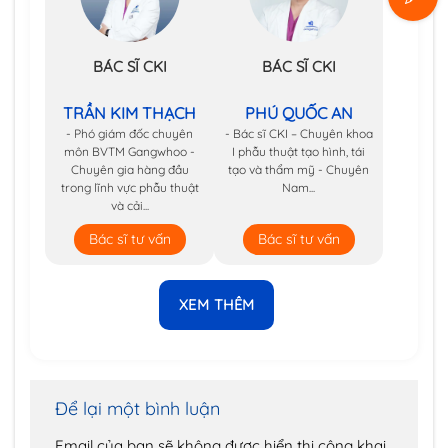
BÁC SĨ CKI
BÁC SĨ CKI
TRẦN KIM THẠCH
PHÚ QUỐC AN
- Phó giám đốc chuyên
- Bác sĩ CKI – Chuyên khoa
môn BVTM Gangwhoo -
I phẫu thuật tạo hình, tái
Chuyên gia hàng đầu
tạo và thẩm mỹ - Chuyên
trong lĩnh vực phẫu thuật
Nam...
và cải...
Bác sĩ tư vấn
Bác sĩ tư vấn
XEM THÊM
Để lại một bình luận
Email của bạn sẽ không được hiển thị công khai.