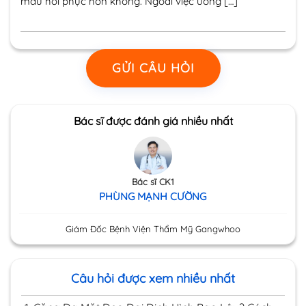
mau hồi phục hơn không. Ngoài việc uống […]
GỬI CÂU HỎI
Bác sĩ được đánh giá nhiều nhất
Bác sĩ CK1
PHÙNG MẠNH CƯỜNG
Giám Đốc Bệnh Viện Thẩm Mỹ Gangwhoo
Câu hỏi được xem nhiều nhất