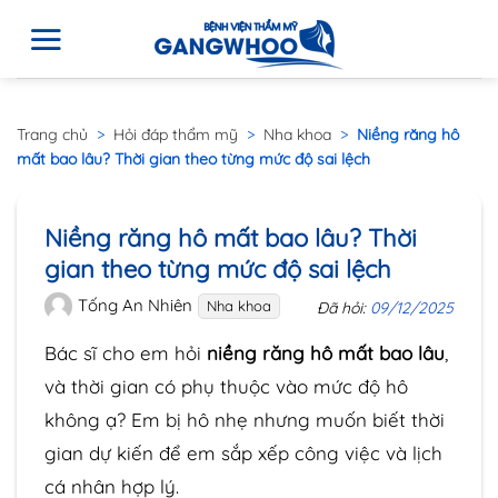
Trang chủ
>
Hỏi đáp thẩm mỹ
>
Nha khoa
>
Niềng răng hô
mất bao lâu? Thời gian theo từng mức độ sai lệch
Niềng răng hô mất bao lâu? Thời
gian theo từng mức độ sai lệch
Tống An Nhiên
Nha khoa
Đã hỏi:
09/12/2025
Bác sĩ cho em hỏi
niềng răng hô mất bao lâu
,
và thời gian có phụ thuộc vào mức độ hô
không ạ? Em bị hô nhẹ nhưng muốn biết thời
gian dự kiến để em sắp xếp công việc và lịch
cá nhân hợp lý.