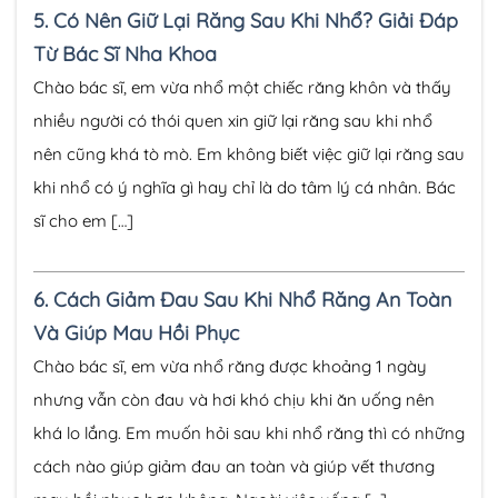
5.
Có Nên Giữ Lại Răng Sau Khi Nhổ? Giải Đáp
Từ Bác Sĩ Nha Khoa
Chào bác sĩ, em vừa nhổ một chiếc răng khôn và thấy
nhiều người có thói quen xin giữ lại răng sau khi nhổ
nên cũng khá tò mò. Em không biết việc giữ lại răng sau
khi nhổ có ý nghĩa gì hay chỉ là do tâm lý cá nhân. Bác
sĩ cho em […]
6.
Cách Giảm Đau Sau Khi Nhổ Răng An Toàn
Và Giúp Mau Hồi Phục
Chào bác sĩ, em vừa nhổ răng được khoảng 1 ngày
nhưng vẫn còn đau và hơi khó chịu khi ăn uống nên
khá lo lắng. Em muốn hỏi sau khi nhổ răng thì có những
cách nào giúp giảm đau an toàn và giúp vết thương