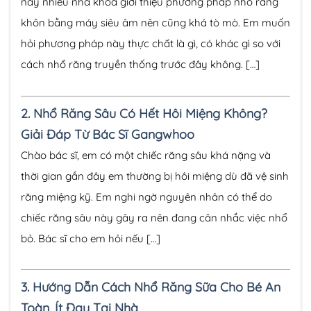
nay nhiều nha khoa giới thiệu phương pháp nhổ răng
khôn bằng máy siêu âm nên cũng khá tò mò. Em muốn
hỏi phương pháp này thực chất là gì, có khác gì so với
cách nhổ răng truyền thống trước đây không. […]
2.
Nhổ Răng Sâu Có Hết Hôi Miệng Không?
Giải Đáp Từ Bác Sĩ Gangwhoo
Chào bác sĩ, em có một chiếc răng sâu khá nặng và
thời gian gần đây em thường bị hôi miệng dù đã vệ sinh
răng miệng kỹ. Em nghi ngờ nguyên nhân có thể do
chiếc răng sâu này gây ra nên đang cân nhắc việc nhổ
bỏ. Bác sĩ cho em hỏi nếu […]
3.
Hướng Dẫn Cách Nhổ Răng Sữa Cho Bé An
Toàn, Ít Đau Tại Nhà