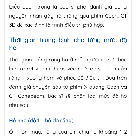
Điều quan trọng là bác sĩ phải đánh giá đúng
nguyên nhân gây hô thông qua
phim Ceph, CT
3D
để xác định lộ trình điều trị phù hợp.
Thời gian trung bình cho từng mức độ
hô
Thời gian niềng răng hô ở mỗi người có sự khác
biệt rõ rệt vì phụ thuộc vào mức độ sai lệch của
răng – xương hàm và phác đồ điều trị. Dựa trên
đánh giá chuyên sâu từ phim X-quang Ceph và
CT Conebeam, bác sĩ sẽ phân loại mức độ hô
như sau:
Hô nhẹ (độ 1 – hô do răng)
Ở nhóm này, răng cửa chỉ chìa ra khoảng 1–2