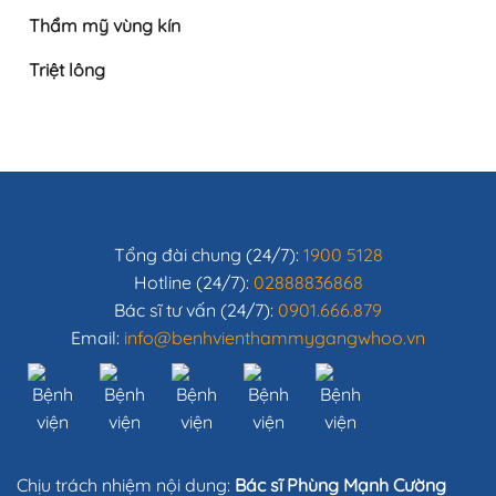
Thẩm mỹ vùng kín
Triệt lông
Tổng đài chung (24/7):
1900 5128
Hotline (24/7):
02888836868
Bác sĩ tư vấn (24/7):
0901.666.879
Email:
info@benhvienthammygangwhoo.vn
Chịu trách nhiệm nội dung:
Bác sĩ Phùng Mạnh Cường