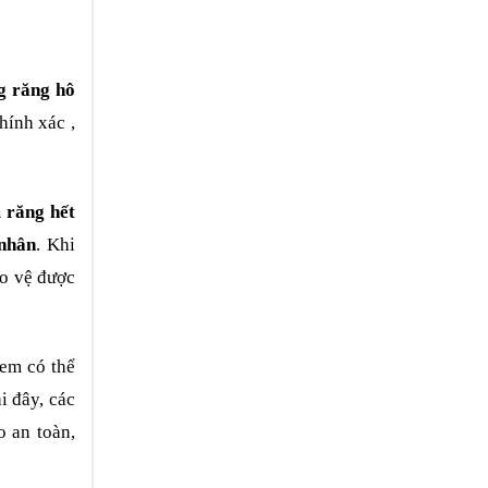
g răng hô
hính xác ,
 răng hết
nhân
. Khi
ảo vệ được
 em có thể
i đây, các
o an toàn,