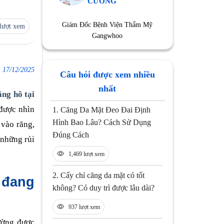
CƯỜNG
Giám Đốc Bệnh Viện Thẩm Mỹ
lượt xem
Gangwhoo
:
17/12/2025
Câu hỏi được xem nhiều
nhất
ăng hô tại
 được nhìn
1.
Căng Da Mặt Đeo Đai Định
Hình Bao Lâu? Cách Sử Dụng
p vào răng,
Đúng Cách
 những rủi
1,469 lượt xem
2.
Cấy chỉ căng da mặt có tốt
 đang
không? Có duy trì được lâu dài?
937 lượt xem
ờng được