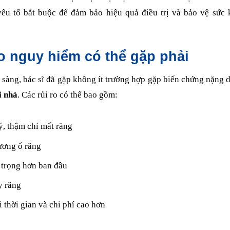
ếu tố bắt buộc để đảm bảo hiệu quả điều trị và bảo vệ sức 
o nguy hiểm có thể gặp phải
sàng, bác sĩ đã gặp không ít trường hợp gặp biến chứng nặng d
i nhà
. Các rủi ro có thể bao gồm:
ý, thậm chí mất răng
ương ổ răng
 trọng hơn ban đầu
y răng
i thời gian và chi phí cao hơn