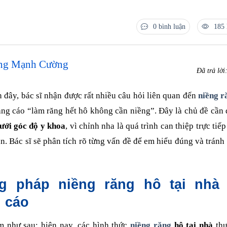
0 bình luận
185 
ùng Mạnh Cường
Đã trả lời
 đây, bác sĩ nhận được rất nhiều câu hỏi liên quan đến
niềng r
ng cáo “làm răng hết hô không cần niềng”. Đây là chủ đề cần
dưới góc độ y khoa
, vì chỉnh nha là quá trình can thiệp trực tiế
. Bác sĩ sẽ phân tích rõ từng vấn đề để em hiểu đúng và tránh
g pháp niềng răng hô tại nhà
 cáo
m như sau: hiện nay, các hình thức
niềng răng
hô tại nhà
thư