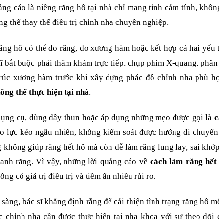
g cáo là niềng răng hô tại nhà chỉ mang tính cảm tính, khôn
g thể thay thế điều trị chỉnh nha chuyên nghiệp.
ng hô có thể do răng, do xương hàm hoặc kết hợp cả hai yếu 
 sĩ bắt buộc phải thăm khám trực tiếp, chụp phim X-quang, phân
trúc xương hàm trước khi xây dựng phác đồ chỉnh nha phù h
ông thể thực hiện tại nhà
.
 dụng cụ, dùng dây thun hoặc áp dụng những mẹo được gọi là
c
ạo lực kéo ngẫu nhiên, không kiểm soát được hướng di chuyển
không giúp răng hết hô mà còn dễ làm răng lung lay, sai khớ
anh răng. Vì vậy, những lời quảng cáo về
cách làm răng hết
ng có giá trị điều trị và tiềm ẩn nhiều rủi ro.
sàng, bác sĩ khẳng định rằng để cải thiện tình trạng răng hô m
c chỉnh nha cần được thực hiện tại nha khoa với sự theo dõi 