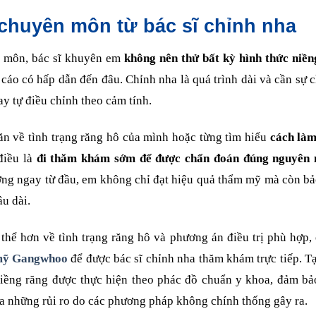
chuyên môn từ bác sĩ chỉnh nha
 môn, bác sĩ khuyên em
không nên thử bất kỳ hình thức niền
 cáo có hấp dẫn đến đâu. Chỉnh nha là quá trình dài và cần sự c
y tự điều chỉnh theo cảm tính.
n về tình trạng răng hô của mình hoặc từng tìm hiểu
cách làm
 điều là
đi thăm khám sớm để được chẩn đoán đúng nguyên 
ớng ngay từ đầu, em không chỉ đạt hiệu quả thẩm mỹ mà còn b
u dài.
thể hơn về tình trạng răng hô và phương án điều trị phù hợp,
 mỹ Gangwhoo
để được bác sĩ chỉnh nha thăm khám trực tiếp. Tạ
iềng răng được thực hiện theo phác đồ chuẩn y khoa, đảm bả
đa những rủi ro do các phương pháp không chính thống gây ra.