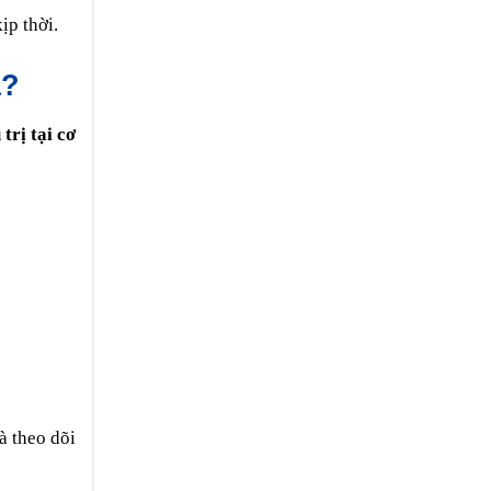
ịp thời.
a?
trị tại cơ
à theo dõi