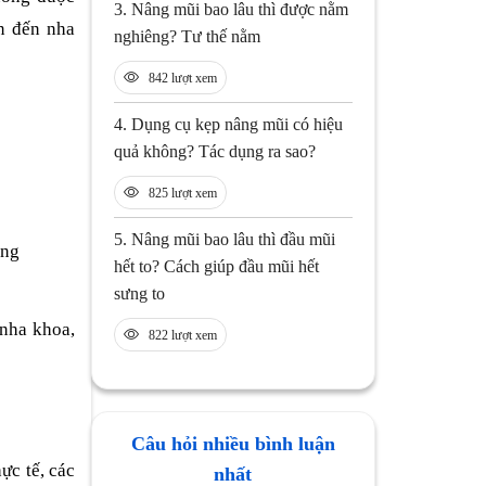
3.
Nâng mũi bao lâu thì được nằm
n đến nha
nghiêng? Tư thế nằm
842 lượt xem
4.
Dụng cụ kẹp nâng mũi có hiệu
quả không? Tác dụng ra sao?
825 lượt xem
5.
Nâng mũi bao lâu thì đầu mũi
ệng
hết to? Cách giúp đầu mũi hết
sưng to
 nha khoa,
822 lượt xem
Câu hỏi nhiều bình luận
hực tế, các
nhất