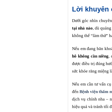
Lời khuyên 
Dưới góc nhìn chuyên
tại nhà nào
, dù quảng
không thể “làm thử” ha
Nếu em đang băn khoă
hô không cần niềng
,
được điều trị đúng hư
sức khỏe răng miệng lâ
Nếu em cần tư vấn cụ 
đến
Bệnh viện thẩm
dịch vụ chỉnh nha – n
hiệu quả và tránh tối 