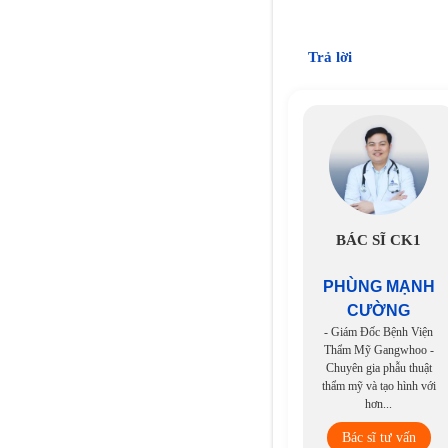
Trả lời
BÁC SĨ CK1
PHÙNG MẠNH
CƯỜNG
- Giám Đốc Bệnh Viện
Thẩm Mỹ Gangwhoo -
Chuyên gia phẫu thuật
thẩm mỹ và tạo hình với
hơn...
Bác sĩ tư vấn