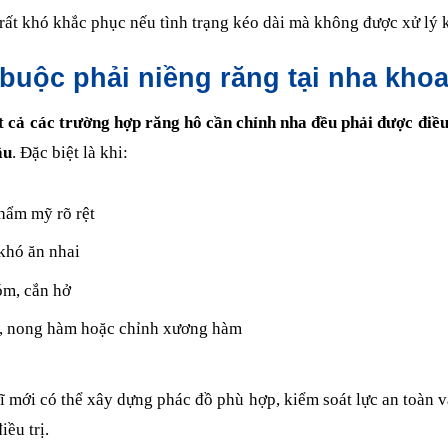
ất khó khắc phục nếu tình trạng kéo dài mà không được xử lý k
 buộc phải niềng răng tại nha kho
t cả các trường hợp răng hô cần chỉnh nha đều phải được điều 
âu
. Đặc biệt là khi:
hẩm mỹ rõ rệt
khó ăn nhai
m, cắn hở
g, nong hàm hoặc chỉnh xương hàm
sĩ mới có thể xây dựng phác đồ phù hợp, kiểm soát lực an toàn v
iều trị.