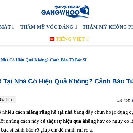
 MẶT
THẨM MỸ VÓC DÁNG
THẨM MỸ KHÔNG P
TIẾNG VIỆT
 Nhà Có Hiệu Quả Không? Cảnh Báo Từ Bác Sĩ
ô Tại Nhà Có Hiệu Quả Không? Cảnh Báo T
Nha khoa
Đã hỏi:
ó nhiều cách
niềng răng hô tại nhà
bằng dây chun hoặc dụng cụ
biết những cách này
có thật sự hiệu quả không
hay có nguy cơ l
ác sĩ cảnh báo rõ giúp em để tránh rủi ro ạ.