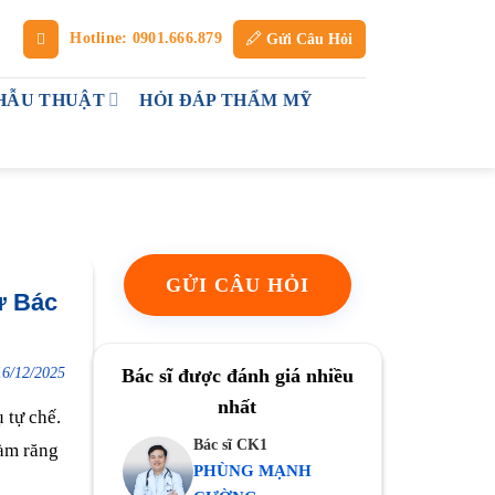
Hotline: 0901.666.879
Gửi Câu Hỏi
HẪU THUẬT
HỎI ĐÁP THẨM MỸ
GỬI CÂU HỎI
ừ Bác
16/12/2025
Bác sĩ được đánh giá nhiều
nhất
 tự chế.
Bác sĩ CK1
àm răng
PHÙNG MẠNH