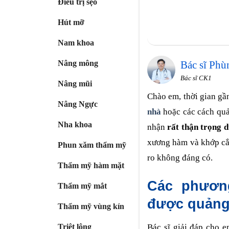
Điều trị sẹo
Hút mỡ
Nam khoa
Bác sĩ Ph
Nâng mông
Bác sĩ CK1
Nâng mũi
Chào em, thời gian gần
Nâng Ngực
nhà
hoặc các cách quả
Nha khoa
nhận
rất thận trọng 
xương hàm và khớp cắn
Phun xăm thẩm mỹ
ro không đáng có.
Thẩm mỹ hàm mặt
Các phươn
Thẩm mỹ mắt
được quảng
Thẩm mỹ vùng kín
Bác sĩ giải đáp cho e
Triệt lông