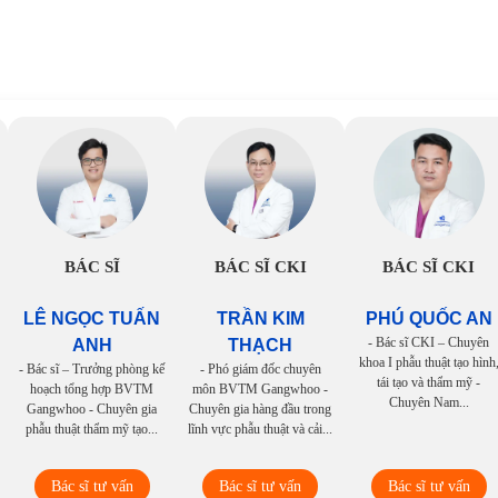
BÁC SĨ
BÁC SĨ CKI
BÁC SĨ CKI
LÊ NGỌC TUẤN
TRẦN KIM
PHÚ QUỐC AN
- Bác sĩ CKI – Chuyên
ANH
THẠCH
khoa I phẫu thuật tạo hình
- Bác sĩ – Trưởng phòng kế
- Phó giám đốc chuyên
tái tạo và thẩm mỹ -
hoạch tổng hợp BVTM
môn BVTM Gangwhoo -
Chuyên Nam...
Gangwhoo - Chuyên gia
Chuyên gia hàng đầu trong
phẫu thuật thẩm mỹ tạo...
lĩnh vực phẫu thuật và cải...
Bác sĩ tư vấn
Bác sĩ tư vấn
Bác sĩ tư vấn