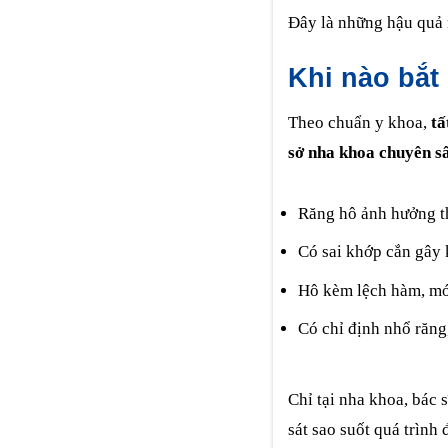
Đây là những hậu quả r
Khi nào bắt
Theo chuẩn y khoa,
tấ
sở nha khoa chuyên s
Răng hô ảnh hưởng t
Có sai khớp cắn gây 
Hô kèm lệch hàm, mó
Có chỉ định nhổ răn
Chỉ tại nha khoa, bác 
sát sao suốt quá trình đ