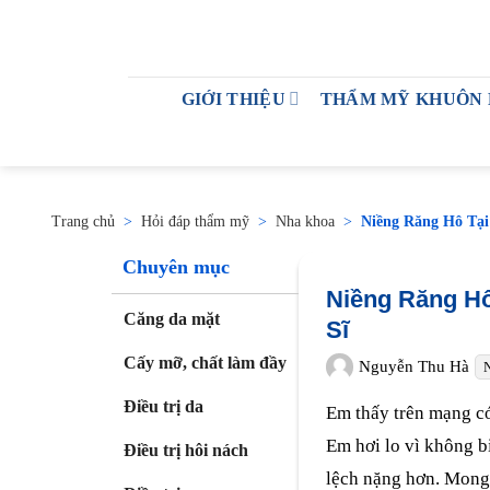
GIỚI THIỆU
THẨM MỸ KHUÔN
Trang chủ
>
Hỏi đáp thẩm mỹ
>
Nha khoa
>
Niềng Răng Hô Tại
Chuyên mục
Niềng Răng H
Căng da mặt
Sĩ
Cấy mỡ, chất làm đầy
Nguyễn Thu Hà
Điều trị da
Em thấy trên mạng c
Em hơi lo vì không 
Điều trị hôi nách
lệch nặng hơn. Mong b