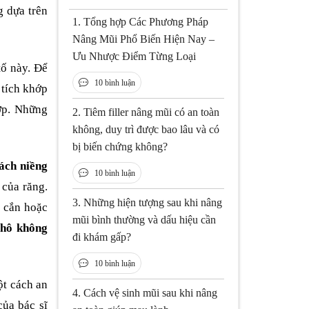
g dựa trên
1.
Tổng hợp Các Phương Pháp
Nâng Mũi Phổ Biến Hiện Nay –
Ưu Nhược Điểm Từng Loại
tố này. Để
10 bình luận
 tích khớp
ợp. Những
2.
Tiêm filler nâng mũi có an toàn
không, duy trì được bao lâu và có
bị biến chứng không?
ách niềng
10 bình luận
 của răng.
3.
Những hiện tượng sau khi nâng
p cắn hoặc
mũi bình thường và dấu hiệu cần
 hô không
đi khám gấp?
10 bình luận
ột cách an
4.
Cách vệ sinh mũi sau khi nâng
của bác sĩ