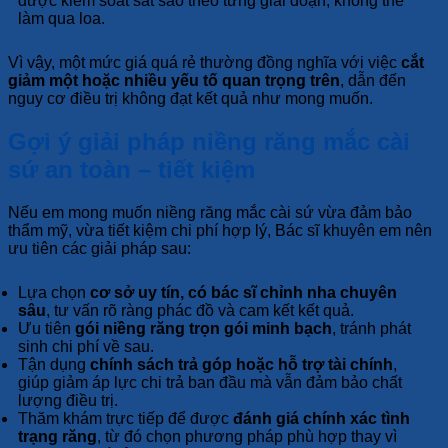
được kiểm soát sát sao theo từng giai đoạn, không thể
làm qua loa.
Vì vậy, một mức giá quá rẻ thường đồng nghĩa với việc
cắt
giảm một hoặc nhiều yếu tố quan trọng trên
, dẫn đến
nguy cơ điều trị không đạt kết quả như mong muốn.
Gợi ý giải pháp niềng răng mắc cài
sứ an toàn – tiết kiệm
Nếu em mong muốn niềng răng mắc cài sứ vừa đảm bảo
thẩm mỹ, vừa tiết kiệm chi phí hợp lý, Bác sĩ khuyên em nên
ưu tiên các giải pháp sau:
Lựa chọn
cơ sở uy tín, có bác sĩ chỉnh nha chuyên
sâu
, tư vấn rõ ràng phác đồ và cam kết kết quả.
Ưu tiên
gói niềng răng trọn gói minh bạch
, tránh phát
sinh chi phí về sau.
Tận dụng
chính sách trả góp hoặc hỗ trợ tài chính
,
giúp giảm áp lực chi trả ban đầu mà vẫn đảm bảo chất
lượng điều trị.
Thăm khám trực tiếp để được
đánh giá chính xác tình
trạng răng
, từ đó chọn phương pháp phù hợp thay vì