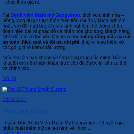
chạy theo giá rẻ.
Tại
Bệnh viện thẩm mỹ Gangwhoo
, dịch vụ chỉnh nha –
niềng răng được thực hiện theo tiêu chuẩn y khoa nghiêm
ngặt, với đội ngũ bác sĩ giàu kinh nghiệm, hệ thống chẩn
đoán hiện đại và phác đồ cá nhân hóa cho từng khách hàng.
Nhờ đó, em có thể yên tâm lựa chọn
niềng răng mắc cài sứ
an toàn, hiệu quả và tối ưu chi phí
, thay vì mạo hiểm với
các gói giá rẻ kém chất lượng.
Nếu em còn băn khoăn về tình trạng răng của mình, Bác sĩ
khuyên em nên thăm khám trực tiếp để được tư vấn cụ thể
và chính xác .
Trả lời
Bác sĩ CK1
Phùng Mạnh Cường
- Giám Đốc Bệnh Viện Thẩm Mỹ Gangwhoo - Chuyên gia
phẫu thuật thẩm mỹ và tạo hình với hơn...
Bác sĩ tư vấn