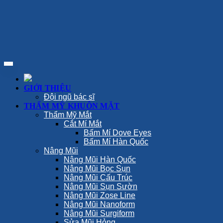
GIỚI THIỆU
Đội ngũ bác sĩ
THẨM MỸ KHUÔN MẶT
Thẩm Mỹ Mắt
Cắt Mí Mắt
Bấm Mí Dove Eyes
Bấm Mí Hàn Quốc
Nâng Mũi
Nâng Mũi Hàn Quốc
Nâng Mũi Bọc Sụn
Nâng Mũi Cấu Trúc
Nâng Mũi Sụn Sườn
Nâng Mũi Zose Line
Nâng Mũi Nanoform
Nâng Mũi Surgiform
Sửa Mũi Hỏng