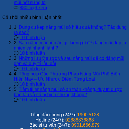
mũi hết sưng to
830 lượt xem
Câu hỏi nhiều bình luận nhất
1.
Dụng cụ kẹp nâng mũi có hiệu quả không? Tác dụng
ra sao?
10 bình luận
2.
Sau nâng mũi nên ăn gì, kiêng gì để dáng mũi đẹp tự
nhiên và nhanh lành?
10 bình luận
3.
Những lưu ý trước và sau nâng mũi để có dáng mũi
đẹp và duy trì lâu dài
10 bình luận
4.
Tổng hợp Các Phương Pháp Nâng Mũi Phổ Biến
Hiện Nay – Ưu Nhược Điểm Từng Loại
10 bình luận
5.
Tiêm filler nâng mũi có an toàn không, duy trì được
bao lâu và có bị biến chứng không?
10 bình luận
Tổng đài chung (24/7):
1900 5128
Hotline (24/7):
02888836868
Bác sĩ tư vấn (24/7):
0901.666.879