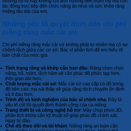
Những rủi ro này không chỉ ảnh hưởng đến thẩm mỹ mà còn
tác động trực tiếp đến chức năng ăn nhai và sức khỏe răng
miệng lâu dài của em.
Những yếu tố quyết định đến chi phí
niềng răng mắc cài sứ
Chi phí niềng răng mắc cài sứ không phải tự nhiên mà có sự
chênh lệch giữa các cơ sở. Bác sĩ phân tích để em hiểu rõ
bản chất của mức giá:
Tình trạng răng và khớp cắn ban đầu
: Răng chen chúc
nặng, hô, móm, lệch hàm sẽ cần phác đồ phức tạp hơn,
thời gian dài hơn.
Chất lượng mắc cài sứ
: Mắc cài sứ cao cấp có độ trong,
độ bền cao, ma sát thấp sẽ giúp răng dịch chuyển ổn định
và ít đau hơn.
Trình độ và kinh nghiệm của bác sĩ chỉnh nha
: Đây là
yếu tố cốt lõi quyết định thành công của ca niềng.
Trang thiết bị và công nghệ hỗ trợ
: Máy chụp phim 3D,
phân tích khớp cắn kỹ thuật số giúp phác đồ chính xác
ngay từ đầu.
Chế độ theo dõi và tái khám
: Niềng răng an toàn cần