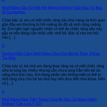
Nhổ Răng Sâu Có Hết Hôi Miệng Không? Giải Đáp Từ Bác
Sĩ Gangwhoo
Chào bác sĩ, em có một chiếc răng sâu khá nặng và thời gian
gần đây em thường bị hôi miệng dù đã vệ sinh răng miệng
kỹ. Em nghi ngờ nguyên nhân có thể do chiếc răng sâu này
gây ra nên đang cân nhắc việc nhổ bỏ. Bác sĩ cho em hỏi
nếu […]
3.
Hướng Dẫn Cách Nhổ Răng Sữa Cho Bé An Toàn, Ít Đau
Tại Nhà
Chào bác sĩ, bé nhà em đang thay răng và có một chiếc răng
sữa bị lung lay nhiều nhưng vẫn chưa rụng hẳn nên bé ăn
uống khá khó chịu. Em đang phân vân không biết có thể tự
nhổ răng sữa cho bé tại nhà hay nên đưa đến nha khoa. Nếu
có […]
4.
Nhổ Răng Hàm Trên Trong Cùng Bị Sâu Có Nguy Hiểm
Không? Cần Lưu Ý Gì?