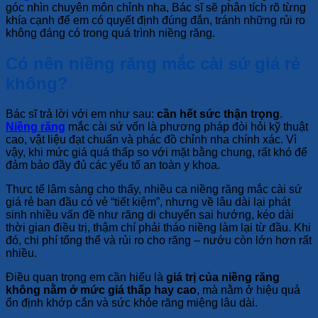
góc nhìn chuyên môn chỉnh nha, Bác sĩ sẽ phân tích rõ từng
khía cạnh để em có quyết định đúng đắn, tránh những rủi ro
không đáng có trong quá trình niềng răng.
Có nên niềng răng mắc cài sứ giá rẻ
không?
Bác sĩ trả lời với em như sau:
cần hết sức thận trọng
.
Niềng răng
mắc cài sứ vốn là phương pháp đòi hỏi kỹ thuật
cao, vật liệu đạt chuẩn và phác đồ chỉnh nha chính xác. Vì
vậy, khi mức giá quá thấp so với mặt bằng chung, rất khó để
đảm bảo đầy đủ các yếu tố an toàn y khoa.
Thực tế lâm sàng cho thấy, nhiều ca niềng răng mắc cài sứ
giá rẻ ban đầu có vẻ “tiết kiệm”, nhưng về lâu dài lại phát
sinh nhiều vấn đề như răng di chuyển sai hướng, kéo dài
thời gian điều trị, thậm chí phải tháo niềng làm lại từ đầu. Khi
đó, chi phí tổng thể và rủi ro cho răng – nướu còn lớn hơn rất
nhiều.
Điều quan trọng em cần hiểu là
giá trị của niềng răng
không nằm ở mức giá thấp hay cao
, mà nằm ở hiệu quả
ổn định khớp cắn và sức khỏe răng miệng lâu dài.