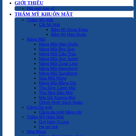
GIỚI THIỆU
Đội ngũ bác sĩ
THẨM MỸ KHUÔN MẶT
Thẩm Mỹ Mắt
Cắt Mí Mắt
Bấm Mí Dove Eyes
Bấm Mí Hàn Quốc
Nâng Mũi
Nâng Mũi Hàn Quốc
Nâng Mũi Bọc Sụn
Nâng Mũi Cấu Trúc
Nâng Mũi Sụn Sườn
Nâng Mũi Zose Line
Nâng Mũi Nanoform
Nâng Mũi Surgiform
Sửa Mũi Hỏng
Nâng Mũi Bằng Chỉ
Thu Gọn Cánh Mũi
Thu Nhỏ Đầu Mũi
Mài Gồ Xương Mũi
Chỉnh Hình Vách Ngăn
Căng Da mặt
Căng da mặt bằng chỉ
Thẩm Mỹ Hàm Mặt
Gọt hàm V-Line
Hạ gò má
Nha Khoa