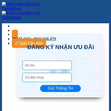
HOTLINE: 0901.666.879
Gửi Câu Hỏi
ĐĂNG KÝ NHẬN ƯU ĐÃI
Gửi Thông Tin