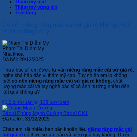
Thẩm mỹ mắt
Thẩm mỹ vùng kín
Triệt lông
Có nên niềng răng mắc cài sứ giá rẻ không? Rủi
ro và những lưu ý
Phạm Thị Diễm My
Nha khoa
Đã hỏi:
29/12/2025
Thưa bác sĩ, em được tư vấn
niềng răng mắc cài sứ giá rẻ
,
nghe khá hấp dẫn vì thẩm mỹ cao. Tuy nhiên em lo không
biết
có nên niềng răng mắc cài sứ giá rẻ không
, chất
lượng mắc cài và tay nghề bác sĩ có ảnh hưởng nhiều đến
kết quả không ạ?
0 bình luận
128 lượt xem
Bác sĩ Phùng Mạnh Cường
Bác sĩ CK1
Đã trả lời:
31/12/2025
Chào em, rất nhiều bạn băn khoăn liệu
niềng răng mắc cài
sứ giá rẻ
có thực sự an toàn và hiệu quả hay không. Dưới