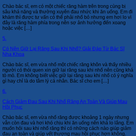
Chào bác sĩ, em có một chiếc răng hàm trên trong cùng bị
sâu khá nặng và thường xuyên đau nhức khi ăn uống. Em đi
khám thì được tư vấn có thể phải nhổ bỏ nhưng em hơi lo vì
đây là răng hàm phía trong nên sợ ảnh hưởng đến xoang
hoặc việc […]
5.
Có Nên Giữ Lại Răng Sau Khi Nhổ? Giải Đáp Từ Bác Sĩ
Nha Khoa
Chào bác sĩ, em vừa nhổ một chiếc răng khôn và thấy nhiều
người có thói quen xin giữ lại răng sau khi nhổ nên cũng khá
tò mò. Em không biết việc giữ lại răng sau khi nhổ có ý nghĩa
gì hay chỉ là do tâm lý cá nhân. Bác sĩ cho em […]
6.
Cách Giảm Đau Sau Khi Nhổ Răng An Toàn Và Giúp Mau
Hồi Phục
Chào bác sĩ, em vừa nhổ răng được khoảng 1 ngày nhưng
vẫn còn đau và hơi khó chịu khi ăn uống nên khá lo lắng. Em
muốn hỏi sau khi nhổ răng thì có những cách nào giúp giảm
đau an toàn và giúp vết thương mau hồi phục hơn không.