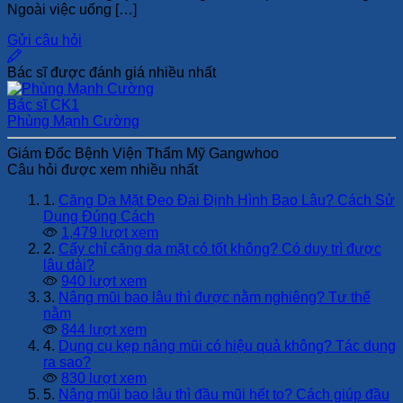
Ngoài việc uống […]
Gửi câu hỏi
Bác sĩ được đánh giá nhiều nhất
Bác sĩ CK1
Phùng Mạnh Cường
Giám Đốc Bệnh Viện Thẩm Mỹ Gangwhoo
Câu hỏi được xem nhiều nhất
1.
Căng Da Mặt Đeo Đai Định Hình Bao Lâu? Cách Sử
Dụng Đúng Cách
1,479 lượt xem
2.
Cấy chỉ căng da mặt có tốt không? Có duy trì được
lâu dài?
940 lượt xem
3.
Nâng mũi bao lâu thì được nằm nghiêng? Tư thế
nằm
844 lượt xem
4.
Dụng cụ kẹp nâng mũi có hiệu quả không? Tác dụng
ra sao?
830 lượt xem
5.
Nâng mũi bao lâu thì đầu mũi hết to? Cách giúp đầu