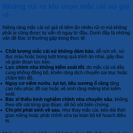
Những rủi ro khi chọn mắc cài sứ giá
rẻ
Niềng răng mắc cài sứ giá rẻ tiềm ẩn nhiều rủi ro mà không
phải ai cũng được tư vấn rõ ngay từ đầu. Dưới đây là những
vấn đề Bác sĩ thường gặp trong thực tế:
Chất lượng mắc cài sứ không đảm bảo
, dễ nứt vỡ, sứ
đục màu hoặc bong tuột trong quá trình ăn nhai, gây đau
và gián đoạn lực kéo.
Lực chỉnh nha không kiểm soát tốt
, do mắc cài và dây
cung không đồng bộ, khiến răng dịch chuyển sai trục hoặc
chậm tiến độ.
Nguy cơ viêm nướu, tụt lợi, tiêu xương ổ răng
tăng
cao nếu phác đồ sai hoặc vệ sinh răng miệng khó kiểm
soát.
Bác sĩ thiếu kinh nghiệm chỉnh nha chuyên sâu
, không
theo dõi sát từng giai đoạn, dễ bỏ sót biến chứng.
Chi phí phát sinh về sau
, như thay mắc cài, kéo dài thời
gian niềng hoặc phải chỉnh sửa lại toàn bộ kế hoạch điều
trị.