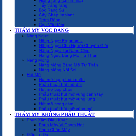
Niềng răng (chỉnh nha)
Tẩy trắng răng
Bọc Răng Sứ
Cấy Ghép Implant
Trám Răng
Cạo Vôi Răng
THẨM MỸ VÓC DÁNG
Nâng Ngực
Nâng Ngực Ergonomix
Nâng Ngực Cho Người Chuyển Giới
Nâng Ngực Túi Nano Chip
Nâng Ngực Bằng Mỡ Tự Thân
Nâng Mông
Nâng Mông Bằng Mỡ Tự Thân
Nâng Mông Nội Soi
Hút Mỡ
Hút mỡ bụng toàn phần
Phẫu thuật hút mỡ đùi
Hút mỡ bắp chân
Phẫu thuật hút mỡ vùng cánh tay
Phẫu thuật hút mỡ vùng lưng
Hút mỡ nọng cằm
Phẫu thuật hút mỡ vùng má
THẨM MỸ KHÔNG PHẪU THUẬT
Phun Xăm Điêu Khắc
Phun Mày Vi Chạm Hạt
Phun Chân Mày
Điều Trị Da