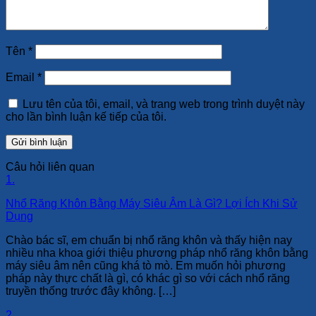
Tên
*
Email
*
Lưu tên của tôi, email, và trang web trong trình duyệt này
cho lần bình luận kế tiếp của tôi.
Câu hỏi liên quan
1.
Nhổ Răng Khôn Bằng Máy Siêu Âm Là Gì? Lợi Ích Khi Sử
Dụng
Chào bác sĩ, em chuẩn bị nhổ răng khôn và thấy hiện nay
nhiều nha khoa giới thiệu phương pháp nhổ răng khôn bằng
máy siêu âm nên cũng khá tò mò. Em muốn hỏi phương
pháp này thực chất là gì, có khác gì so với cách nhổ răng
truyền thống trước đây không. […]
2.