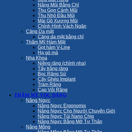
Nâng Mũi Bằng Chỉ
Thu Gọn Cánh Mũi
Thu Nhỏ Đầu Mũi
Mài Gồ Xương Mũi
Chỉnh Hình Vách Ngăn
Căng Da mặt
Căng da mặt bằng chỉ
Thẩm Mỹ Hàm Mặt
Gọt hàm V-Line
Hạ gò má
Nha Khoa
Niềng răng (chỉnh nha)
Tẩy trắng răng
Bọc Răng Sứ
Cấy Ghép Implant
Trám Răng
Cạo Vôi Răng
THẨM MỸ VÓC DÁNG
Nâng Ngực
Nâng Ngực Ergonomix
Nâng Ngực Cho Người Chuyển Giới
Nâng Ngực Túi Nano Chip
Nâng Ngực Bằng Mỡ Tự Thân
Nâng Mông