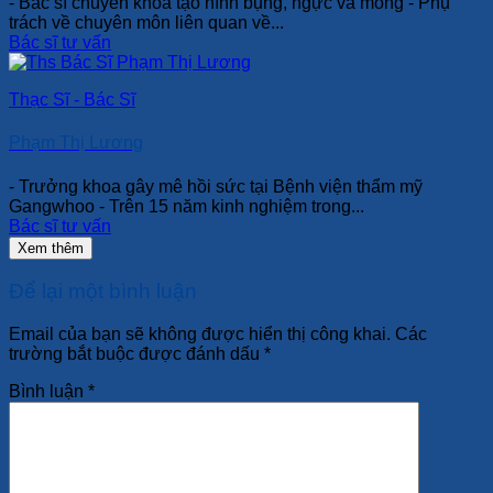
- Bác sĩ chuyên khoa tạo hình bụng, ngực và mông - Phụ
trách về chuyên môn liên quan về...
Bác sĩ tư vấn
Thạc Sĩ - Bác Sĩ
Phạm Thị Lương
- Trưởng khoa gây mê hồi sức tại Bệnh viện thẩm mỹ
Gangwhoo - Trên 15 năm kinh nghiệm trong...
Bác sĩ tư vấn
Xem thêm
Để lại một bình luận
Email của bạn sẽ không được hiển thị công khai.
Các
trường bắt buộc được đánh dấu
*
Bình luận
*