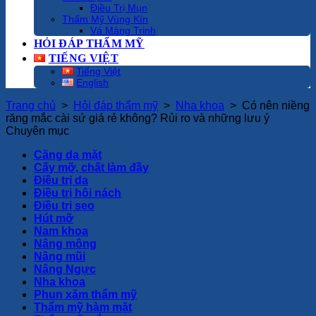
Điều Trị Mụn
Thẩm Mỹ Vùng Kín
Vá Màng Trinh
HỎI ĐÁP THẨM MỸ
TIẾNG VIỆT
Tiếng Việt
English
Trang chủ
>
Hỏi đáp thẩm mỹ
>
Nha khoa
>
Có nên niềng
răng mắc cài sứ giá rẻ không? Rủi ro và những lưu ý
Chuyên mục
Căng da mặt
Cấy mỡ, chất làm đầy
Điều trị da
Điều trị hôi nách
Điều trị sẹo
Hút mỡ
Nam khoa
Nâng mông
Nâng mũi
Nâng Ngực
Nha khoa
Phun xăm thẩm mỹ
Thẩm mỹ hàm mặt