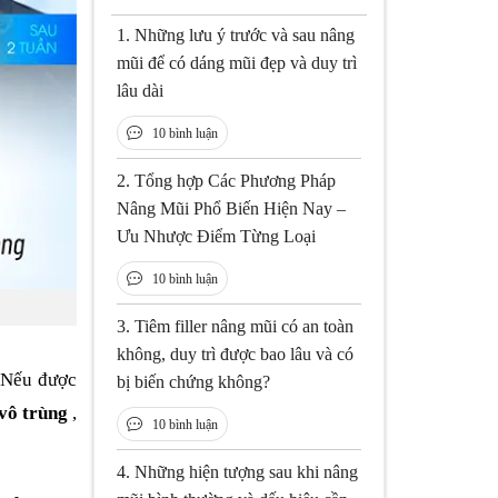
1.
Những lưu ý trước và sau nâng
mũi để có dáng mũi đẹp và duy trì
lâu dài
10 bình luận
2.
Tổng hợp Các Phương Pháp
Nâng Mũi Phổ Biến Hiện Nay –
Ưu Nhược Điểm Từng Loại
10 bình luận
3.
Tiêm filler nâng mũi có an toàn
không, duy trì được bao lâu và có
. Nếu được
bị biến chứng không?
 vô trùng
,
10 bình luận
4.
Những hiện tượng sau khi nâng