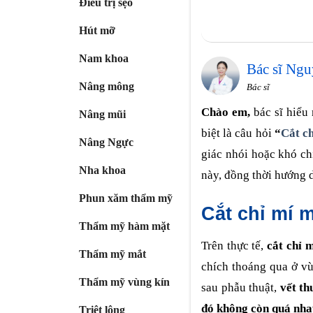
Điều trị sẹo
Hút mỡ
Nam khoa
Bác sĩ Ngu
Nâng mông
Bác sĩ
Chào em,
bác sĩ hiểu
Nâng mũi
biệt là câu hỏi
“
Cắt c
Nâng Ngực
giác nhói hoặc khó ch
Nha khoa
này, đồng thời hướng 
Phun xăm thẩm mỹ
Cắt chỉ mí 
Thẩm mỹ hàm mặt
Trên thực tế,
cắt chỉ 
Thẩm mỹ mắt
chích thoáng qua ở vùn
Thẩm mỹ vùng kín
sau phẫu thuật,
vết th
đó không còn quá nhạ
Triệt lông