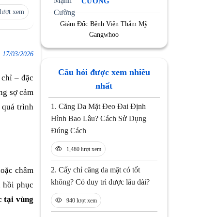
CƯỜNG
lượt xem
Giám Đốc Bệnh Viện Thẩm Mỹ
Gangwhoo
:
17/03/2026
Câu hỏi được xem nhiều
 chỉ – đặc
nhất
ũng sợ cảm
1.
Căng Da Mặt Đeo Đai Định
 quá trình
Hình Bao Lâu? Cách Sử Dụng
Đúng Cách
1,480 lượt xem
 hoặc châm
2.
Cấy chỉ căng da mặt có tốt
không? Có duy trì được lâu dài?
h hồi phục
 tại vùng
940 lượt xem