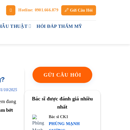
Hotline: 0901.666.879
Gửi Câu Hỏi
HẪU THUẬT
HỎI ĐÁP THẨM MỸ
GỬI CÂU HỎI
g?
31/10/2025
Bác sĩ được đánh giá nhiều
 em đang
nhất
ảm bớt
Bác sĩ CK1
PHÙNG MẠNH