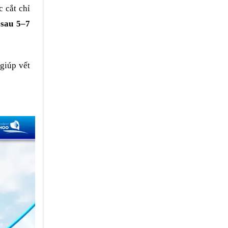
 cắt chỉ
 sau 5–7
 giúp vết