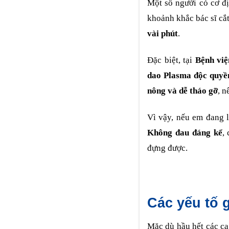
Một số người có cơ đ
khoảnh khắc bác sĩ cắ
vài phút
.
Đặc biệt, tại
Bệnh vi
dao Plasma độc quyề
nông và dễ tháo gỡ
, 
Vì vậy, nếu em đang 
Không đau đáng kể
,
đựng được.
Các yếu tố g
Mặc dù hầu hết các ca