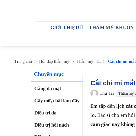
GIỚI THIỆU
THẨM MỸ KHUÔN
Trang chủ
>
Hỏi đáp thẩm mỹ
>
Thẩm mỹ mắt
>
Cắt chỉ mí mắ
Chuyên mục
Cắt chỉ mí mắ
Căng da mặt
Thu Trà
Thẩm mỹ 
Cấy mỡ, chất làm đầy
Em sắp đến lịch
cắt 
Điều trị da
lo. Bác sĩ cho em hỏi
cảm giác này không
Điều trị hôi nách