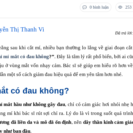
0 bình luận
253 
yễn Thị Thanh Vi
Đã trả lời
 rằng sau khi cắt mí, nhiều bạn thường lo lắng về giai đoạn cắt
hỉ mí mắt có đau không
?”
. Đây là tâm lý rất phổ biến, bởi ai c
ịu ở vùng mắt vốn nhạy cảm. Bác sĩ sẽ giúp em hiểu rõ hơn về
dẫn một số cách giảm đau hiệu quả để em yên tâm hơn nhé.
mắt có đau không?
mí mắt hầu như không gây đau
, chỉ có cảm giác hơi nhói nhẹ
g mí khi bác sĩ rút sợi chỉ ra. Lý do là vì trong suốt quá trìn
ương đã liền da và mô đã ổn định
, nên
dây thần kinh cảm giác
y như ban đầu
.