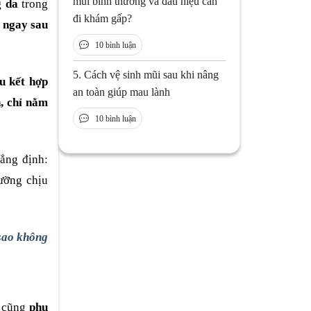
mũi bình thường và dấu hiệu cần
g da
trong
đi khám gấp?
t ngay sau
10 bình luận
5.
Cách vệ sinh mũi sau khi nâng
u kết hợp
an toàn giúp mau lành
, chỉ nằm
10 bình luận
hẳng định:
gưỡng chịu
 sao không
g cũng
phụ