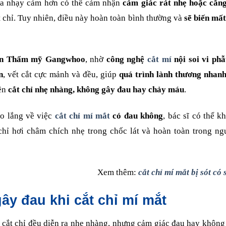
ịa nhạy cảm hơn có thể cảm nhận
cảm giác rát nhẹ hoặc căn
t chỉ. Tuy nhiên, điều này hoàn toàn bình thường và
sẽ biến mấ
ện Thẩm mỹ Gangwhoo
, nhờ
công nghệ
cắt mí
nội soi vi phẫ
n
, vết cắt cực mảnh và đều, giúp
quá trình lành thương nhanh
nên
cắt chỉ nhẹ nhàng, không gây đau hay chảy máu
.
lo lắng về việc
cắt chỉ mí mắt
có đau không
, bác sĩ có thể k
 chỉ hơi châm chích nhẹ trong chốc lát và hoàn toàn trong n
Xem thêm:
cắt chỉ mí mắt bị sót có
ây đau khi cắt chỉ mí mắt
 cắt chỉ đều diễn ra nhẹ nhàng, nhưng cảm giác đau hay khôn