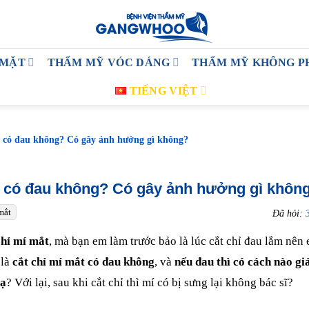
 MẶT
THẨM MỸ VÓC DÁNG
THẨM MỸ KHÔNG P
TIẾNG VIỆT
t có đau không? Có gây ảnh hưởng gì không?
t có đau không? Có gây ảnh hưởng gì khôn
mắt
Đã hỏi:
chỉ mí mắt
, mà bạn em làm trước bảo là lúc cắt chỉ đau lắm nên
 là
cắt chỉ mí mắt có đau không
, và
nếu đau thì có cách nào gi
 ạ
? Với lại, sau khi cắt chỉ thì mí có bị sưng lại không bác sĩ?