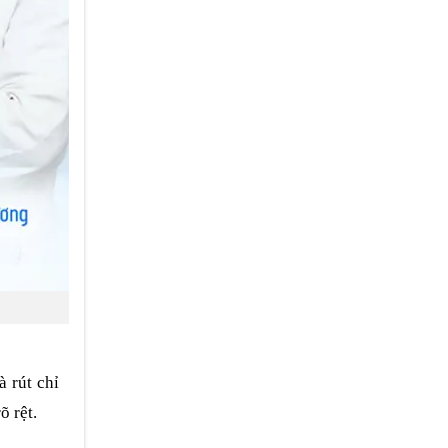
à rút chỉ
õ rệt.