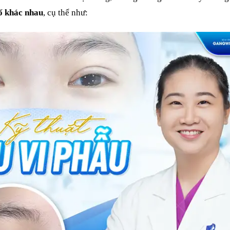
tố khác nhau
, cụ thể như: