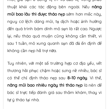
thuật khỏi các tác động bên ngoài. Nếu
nâng
mũi bao lâu thì được tháo nẹp
sớm hơn mốc này,
nguy cơ lệch dáng mũi, tụ dịch hoặc ảnh hưởng
đến quá trình bám dính mô sụn là rất cao. Ngược
lại, nếu tháo quá muộn cũng không cần thiết, vì
sau 1 tuần, mô xung quanh sụn đã đủ ổn định để
không cần nẹp hỗ trợ nữa.
Tuy nhiên, với một số trường hợp cơ địa yếu, vết
thương hồi phục chậm hoặc sưng nề nhiều, bác sĩ
có thể chỉ định tháo nẹp sau
8–10 ngày
. Vì thế,
nâng mũi bao nhiêu ngày thì tháo nẹp
là nên để
bác sĩ trực tiếp đánh giá sau thăm khám, thay vì
tự ý tháo tại nhà.