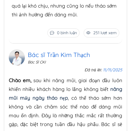
quá lại khó chịu, nhưng cũng lo nếu tháo sớm
thì ảnh hưởng đến dáng mũi.
0 bình luận
251 lượt xem
Bác sĩ Trần Kim Thạch
Bác Sĩ CKI
Đã trả lời:
11/11/2025
Chào em,
sau khi nâng mũi, giai đoạn đầu luôn
khiến nhiều khách hàng lo lắng không biết
nâng
mũi mấy ngày tháo nẹp
, có thể tháo sớm hơn
không và cần chăm sóc thế nào để dáng mũi
mau ổn định. Đây là những thắc mắc rất thường
gặp, đặc biệt trong tuần đầu hậu phẫu. Bác sĩ sẽ