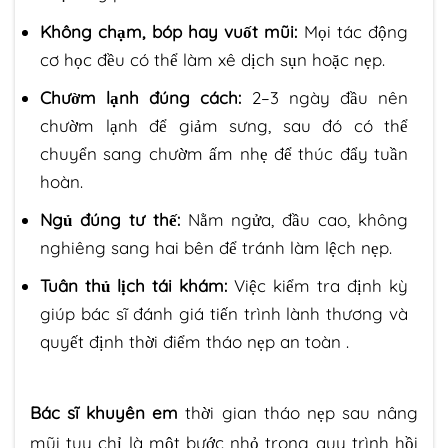
Không chạm, bóp hay vuốt mũi:
Mọi tác động
cơ học đều có thể làm xê dịch sụn hoặc nẹp.
Chườm lạnh đúng cách:
2–3 ngày đầu nên
chườm lạnh để giảm sưng, sau đó có thể
chuyển sang chườm ấm nhẹ để thúc đẩy tuần
hoàn.
Ngủ đúng tư thế:
Nằm ngửa, đầu cao, không
nghiêng sang hai bên để tránh làm lệch nẹp.
Tuân thủ lịch tái khám:
Việc kiểm tra định kỳ
giúp bác sĩ đánh giá tiến trình lành thương và
quyết định thời điểm tháo nẹp an toàn .
Bác sĩ khuyên em
thời gian tháo nẹp sau nâng
mũi tuy chỉ là một bước nhỏ trong quy trình hồi