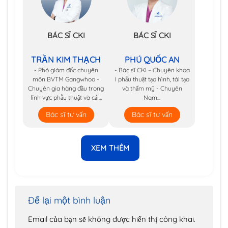
BÁC SĨ CKI
BÁC SĨ CKI
TRẦN KIM THẠCH
PHÚ QUỐC AN
- Phó giám đốc chuyên
- Bác sĩ CKI – Chuyên khoa
môn BVTM Gangwhoo -
I phẫu thuật tạo hình, tái tạo
Chuyên gia hàng đầu trong
và thẩm mỹ - Chuyên
lĩnh vực phẫu thuật và cải...
Nam...
Bác sĩ tư vấn
Bác sĩ tư vấn
XEM THÊM
Để lại một bình luận
Email của bạn sẽ không được hiển thị công khai.