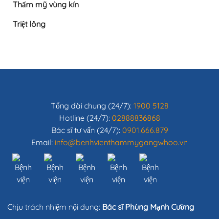
Thẩm mỹ vùng kín
Triệt lông
Tổng đài chung (24/7):
1900 5128
Hotline (24/7):
02888836868
Bác sĩ tư vấn (24/7):
0901.666.879
Email:
info@benhvienthammygangwhoo.vn
Chịu trách nhiệm nội dung:
Bác sĩ Phùng Mạnh Cường