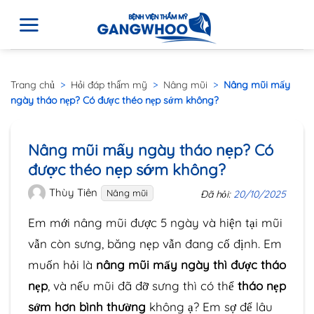
Trang chủ
>
Hỏi đáp thẩm mỹ
>
Nâng mũi
>
Nâng mũi mấy
ngày tháo nẹp? Có được théo nẹp sớm không?
Nâng mũi mấy ngày tháo nẹp? Có
được théo nẹp sớm không?
Thùy Tiên
Nâng mũi
Đã hỏi:
20/10/2025
Em mới nâng mũi được 5 ngày và hiện tại mũi
vẫn còn sưng, băng nẹp vẫn đang cố định. Em
muốn hỏi là
nâng mũi mấy ngày thì được tháo
nẹp
, và nếu mũi đã đỡ sưng thì có thể
tháo nẹp
sớm hơn bình thường
không ạ? Em sợ để lâu