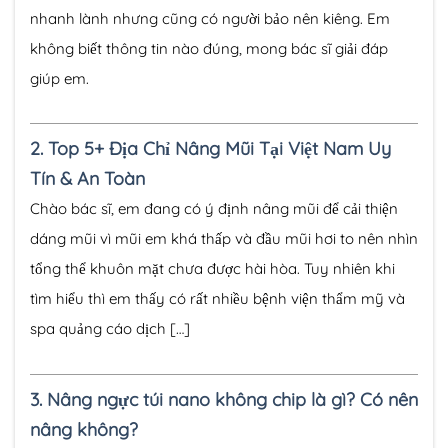
nhanh lành nhưng cũng có người bảo nên kiêng. Em
không biết thông tin nào đúng, mong bác sĩ giải đáp
giúp em.
2.
Top 5+ Địa Chỉ Nâng Mũi Tại Việt Nam Uy
Tín & An Toàn
Chào bác sĩ, em đang có ý định nâng mũi để cải thiện
dáng mũi vì mũi em khá thấp và đầu mũi hơi to nên nhìn
tổng thể khuôn mặt chưa được hài hòa. Tuy nhiên khi
tìm hiểu thì em thấy có rất nhiều bệnh viện thẩm mỹ và
spa quảng cáo dịch […]
3.
Nâng ngực túi nano không chip là gì? Có nên
nâng không?