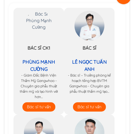
BÁC SĨ CK1
BÁC SĨ
PHÙNG MẠNH
LÊ NGỌC TUẤN
CƯỜNG
ANH
- Giám Đốc Bệnh Viện
- Bác sĩ – Trưởng phòng kế
Thẩm Mỹ Gangwhoo -
hoạch tổng hợp BVTM
Chuyên gia phẫu thuật
Gangwhoo - Chuyên gia
thẩm mỹ và tạo hình với
phẫu thuật thẩm mỹ tạo...
hơn...
Bác sĩ tư vấn
Bác sĩ tư vấn