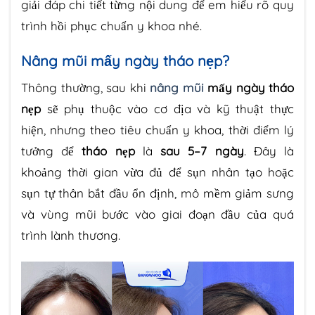
giải đáp chi tiết từng nội dung để em hiểu rõ quy
trình hồi phục chuẩn y khoa nhé.
Nâng mũi mấy ngày tháo nẹp?
Thông thường, sau khi
nâng mũi
mấy ngày tháo
nẹp
sẽ phụ thuộc vào cơ địa và kỹ thuật thực
hiện, nhưng theo tiêu chuẩn y khoa, thời điểm lý
tưởng để
tháo nẹp
là
sau 5–7 ngày
. Đây là
khoảng thời gian vừa đủ để sụn nhân tạo hoặc
sụn tự thân bắt đầu ổn định, mô mềm giảm sưng
và vùng mũi bước vào giai đoạn đầu của quá
trình lành thương.