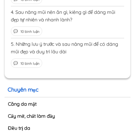
4.
Sau nâng mũi nên ăn gì, kiêng gì để dáng mũi
đẹp tự nhiên và nhanh lành?
10 bình luận
5.
Những lưu ý trước và sau nâng mũi để có dáng
mũi đẹp và duy trì lâu dài
10 bình luận
Chuyên mục
Căng da mặt
Cấy mỡ, chất làm đầy
Điều trị da