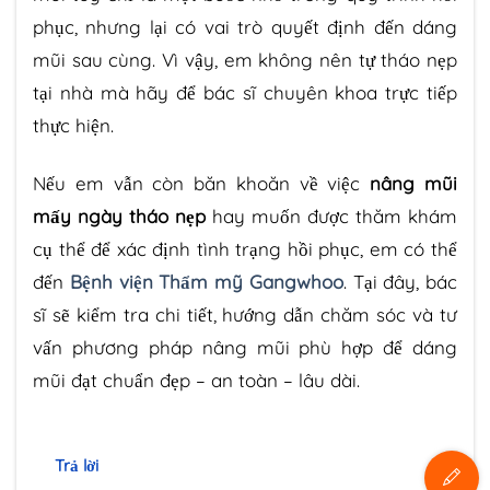
phục, nhưng lại có vai trò quyết định đến dáng
mũi sau cùng. Vì vậy, em không nên tự tháo nẹp
tại nhà mà hãy để bác sĩ chuyên khoa trực tiếp
thực hiện.
Nếu em vẫn còn băn khoăn về việc
nâng mũi
mấy ngày tháo nẹp
hay muốn được thăm khám
cụ thể để xác định tình trạng hồi phục, em có thể
đến
Bệnh viện Thẩm mỹ Gangwhoo
. Tại đây, bác
sĩ sẽ kiểm tra chi tiết, hướng dẫn chăm sóc và tư
vấn phương pháp nâng mũi phù hợp để dáng
mũi đạt chuẩn đẹp – an toàn – lâu dài.
Trả lời