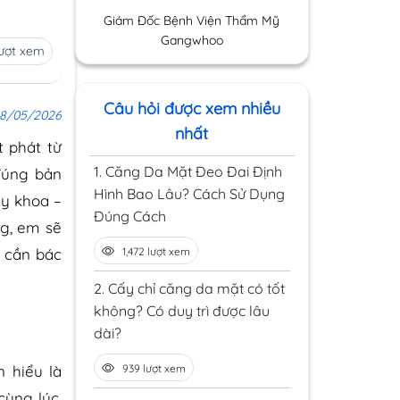
Giám Đốc Bệnh Viện Thẩm Mỹ
Gangwhoo
lượt xem
Câu hỏi được xem nhiều
8/05/2026
nhất
 phát từ
1.
Căng Da Mặt Đeo Đai Định
 đúng bản
Hình Bao Lâu? Cách Sử Dụng
 y khoa –
Đúng Cách
ng, em sẽ
1,472 lượt xem
o cần bác
2.
Cấy chỉ căng da mặt có tốt
không? Có duy trì được lâu
dài?
n hiểu là
939 lượt xem
cùng lúc.