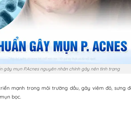
ẩn gây mụn P.Acnes nguyên nhân chính gây nên tình trạng
triển mạnh trong môi trường dầu, gây viêm đỏ, sưng đ
 mụn bọc.