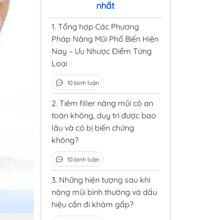
nhất
1.
Tổng hợp Các Phương
Pháp Nâng Mũi Phổ Biến Hiện
Nay – Ưu Nhược Điểm Từng
Loại
10 bình luận
2.
Tiêm filler nâng mũi có an
toàn không, duy trì được bao
lâu và có bị biến chứng
không?
10 bình luận
3.
Những hiện tượng sau khi
nâng mũi bình thường và dấu
hiệu cần đi khám gấp?