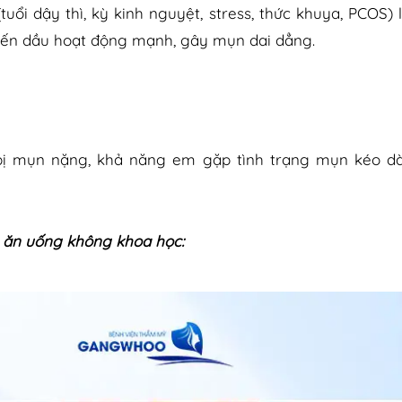
uổi dậy thì, kỳ kinh nguyệt, stress, thức khuya, PCOS)
yến dầu hoạt động mạnh, gây mụn dai dẳng.
ị mụn nặng, khả năng em gặp tình trạng mụn kéo dà
– ăn uống không khoa học: