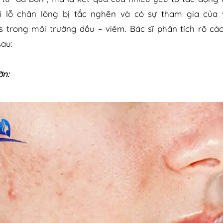
i lỗ chân lông bị tắc nghẽn và có sự tham gia của 
s trong môi trường dầu – viêm. Bác sĩ phân tích rõ c
au:
ờn: