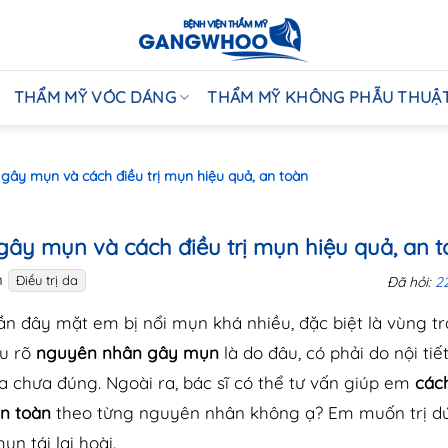
THẨM MỸ VÓC DÁNG
THẨM MỸ KHÔNG PHẪU THUẬ
ây mụn và cách điều trị mụn hiệu quả, an toàn
ây mụn và cách điều trị mụn hiệu quả, an 
n
Điều trị da
Đã hỏi:
2
ần đây mặt em bị nổi mụn khá nhiều, đặc biệt là vùng t
u rõ
nguyên nhân gây mụn
là do đâu, có phải do nội tiế
 chưa đúng. Ngoài ra, bác sĩ có thể tư vấn giúp em
các
an toàn
theo từng nguyên nhân không ạ? Em muốn trị d
 tái lại hoài.