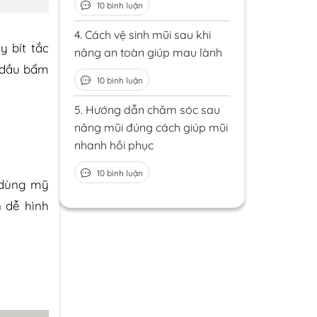
10 bình luận
4.
Cách vệ sinh mũi sau khi
 bít tắc
nâng an toàn giúp mau lành
a dầu bẩm
10 bình luận
5.
Hướng dẫn chăm sóc sau
nâng mũi đúng cách giúp mũi
nhanh hồi phục
10 bình luận
 dùng mỹ
n dễ hình