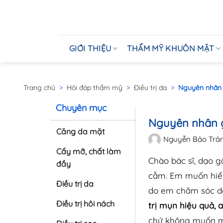
GIỚI THIỆU
THẨM MỸ KHUÔN MẶT
Trang chủ
>
Hỏi đáp thẩm mỹ
>
Điều trị da
>
Nguyên nhân g
Chuyên mục
Nguyên nhân g
Căng da mặt
Nguyễn Bảo Trâ
Cấy mỡ, chất làm
Chào bác sĩ, dạo g
đầy
cằm. Em muốn hiể
Điều trị da
do em chăm sóc da
Điều trị hôi nách
trị mụn hiệu quả, 
chứ không muốn mụn