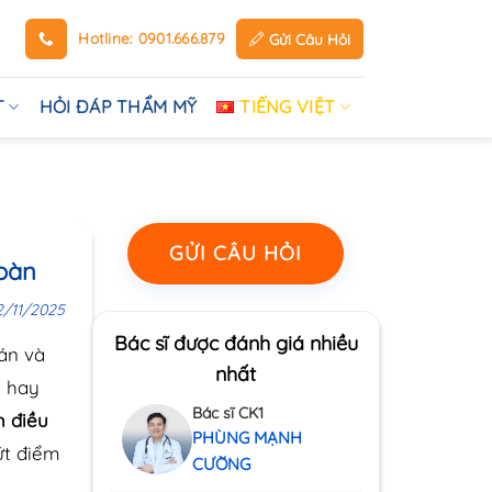
Hotline: 0901.666.879
Gửi Câu Hỏi
T
HỎI ĐÁP THẨM MỸ
TIẾNG VIỆT
GỬI CÂU HỎI
toàn
2/11/2025
Bác sĩ được đánh giá nhiều
rán và
nhất
t hay
Bác sĩ CK1
h điều
PHÙNG MẠNH
ứt điểm
CƯỜNG