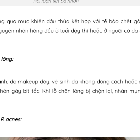
Rối loạn tiết bã nhờn
g quá mức khiến dầu thừa kết hợp với tế bào chết gây
nguyên nhân hàng đầu ở tuổi dậy thì hoặc ở người có d
lông:
anh, do makeup dày, vệ sinh da không đúng cách hoặc
ần gây bít tắc. Khi lỗ chân lông bị chặn lại, nhân mụ
P. acnes: