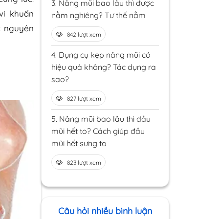
3.
Nâng mũi bao lâu thì được
vi khuẩn
nằm nghiêng? Tư thế nằm
ác nguyên
842 lượt xem
4.
Dụng cụ kẹp nâng mũi có
hiệu quả không? Tác dụng ra
sao?
827 lượt xem
5.
Nâng mũi bao lâu thì đầu
mũi hết to? Cách giúp đầu
mũi hết sưng to
823 lượt xem
Câu hỏi nhiều bình luận