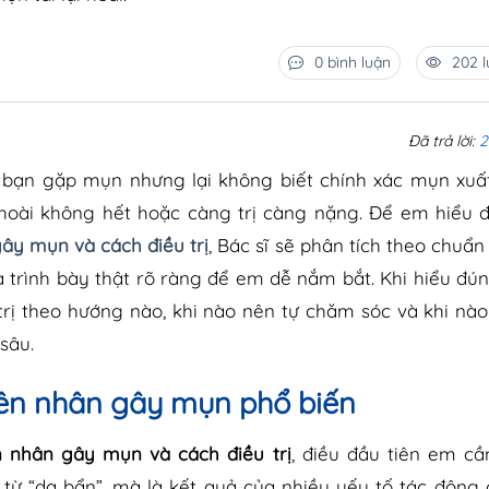
0 bình luận
202 
Đã trả lời:
2
u bạn gặp mụn nhưng lại không biết chính xác mụn xuất
rị hoài không hết hoặc càng trị càng nặng. Để em hiểu
ây mụn và cách điều trị
, Bác sĩ sẽ phân tích theo chuẩn
 trình bày thật rõ ràng để em dễ nắm bắt. Khi hiểu đú
trị theo hướng nào, khi nào nên tự chăm sóc và khi nà
sâu.
n nhân gây mụn phổ biến
 nhân gây mụn và cách điều trị
, điều đầu tiên em cầ
từ “da bẩn”, mà là kết quả của nhiều yếu tố tác động 