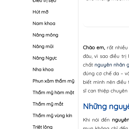
Điều trị sẹo
Hút mỡ
Nam khoa
Nâng mông
Nâng mũi
Chào em,
rất nhiề
đâu, vì sao điều t
Nâng Ngực
chất
nguyên nhân g
Nha khoa
đúng cơ chế da – và
Phun xăm thẩm mỹ
biết mình nên điều 
sĩ can thiệp chuyên 
Thẩm mỹ hàm mặt
Thẩm mỹ mắt
Những nguyê
Thẩm mỹ vùng kín
Khi nói đến
nguyên
Triệt lông
mụn không chỉ đến 