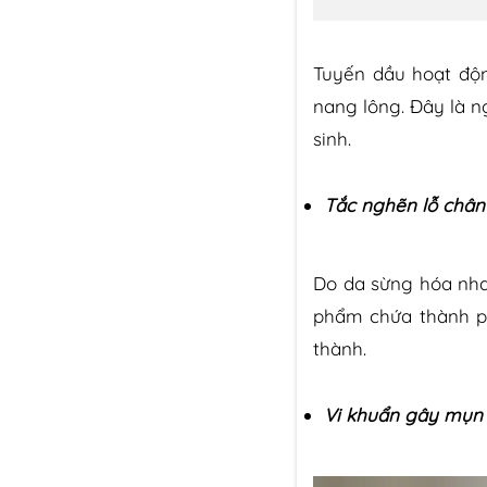
Tuyến dầu hoạt độn
nang lông. Đây là 
sinh.
Tắc nghẽn lỗ chân 
Do da sừng hóa nh
phẩm chứa thành ph
thành.
Vi khuẩn gây mụn 